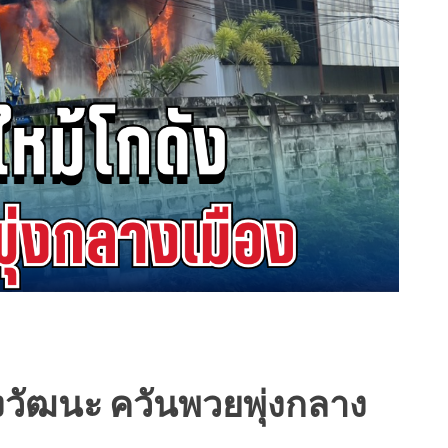
งวัฒนะ ควันพวยพุ่งกลาง