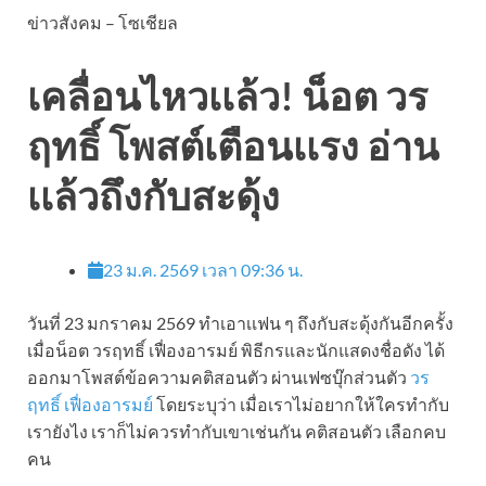
ข่าวสังคม – โซเชียล
เคลื่อนไหวเเล้ว! น็อต วร
ฤทธิ์ โพสต์เตือนเเรง อ่าน
เเล้วถึงกับสะดุ้ง
23 ม.ค. 2569 เวลา 09:36 น.
วันที่ 23 มกราคม 2569 ทำเอาเเฟน ๆ ถึงกับสะดุ้งกันอีกครั้ง
เมื่อน็อต วรฤทธิ์ เฟื่องอารมย์ พิธีกรและนักแสดงชื่อดัง ได้
ออกมาโพสต์ข้อความคติสอนตัว ผ่านเฟซบุ๊กส่วนตัว
วร
ฤทธิ์ เฟื่องอารมย์
โดยระบุว่า เมื่อเราไม่อยากให้ใครทำกับ
เรายังไง เราก็ไม่ควรทำกับเขาเช่นกัน คติสอนตัว เลือกคบ
คน