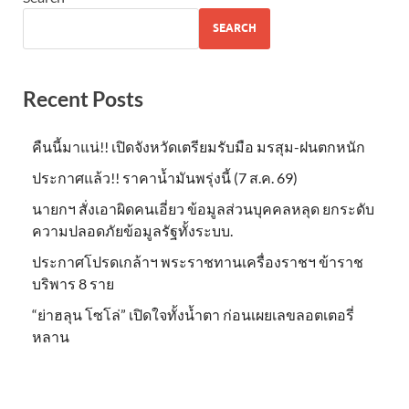
SEARCH
Recent Posts
คืนนี้มาแน่!! เปิดจังหวัดเตรียมรับมือ มรสุม-ฝนตกหนัก
ประกาศแล้ว!! ราคาน้ำมันพรุ่งนี้ (7 ส.ค. 69)
นายกฯ สั่งเอาผิดคนเอี่ยว ข้อมูลส่วนบุคคลหลุด ยกระดับ
ความปลอดภัยข้อมูลรัฐทั้งระบบ.
ประกาศโปรดเกล้าฯ พระราชทานเครื่องราชฯ ข้าราช
บริพาร 8 ราย
“ย่าฮลุน โซโล่” เปิดใจทั้งน้ำตา ก่อนเผยเลขลอตเตอรี่
หลาน