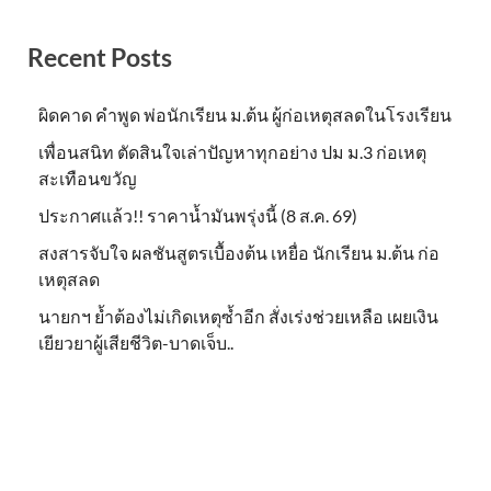
Recent Posts
ผิดคาด คำพูด พ่อนักเรียน ม.ต้น ผู้ก่อเหตุสลดในโรงเรียน
เพื่อนสนิท ตัดสินใจเล่าปัญหาทุกอย่าง ปม ม.3 ก่อเหตุ
สะเทือนขวัญ
ประกาศแล้ว!! ราคาน้ำมันพรุ่งนี้ (8 ส.ค. 69)
สงสารจับใจ ผลชันสูตรเบื้องต้น เหยื่อ นักเรียน ม.ต้น ก่อ
เหตุสลด
นายกฯ ย้ำต้องไม่เกิดเหตุซ้ำอีก สั่งเร่งช่วยเหลือ เผยเงิน
เยียวยาผู้เสียชีวิต-บาดเจ็บ..