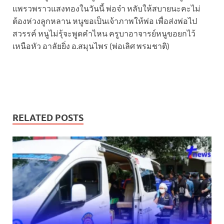
แพรวพราวแสงทองในวันนี้ พ่อจ๋า หลับให้สบายนะคะไม่
ต้องห่วงลูกหลาน หนูขอเป็นเจ้าภาพให้พ่อ เพื่อส่งพ่อไป
สวรรค์ หนูไม่รุ้จะพูดคำไหน ครูบาอาจารย์หนูขอยกไว้
เหนือหัว อาลัยยิ่ง อ.สมุนไพร (พ่อเลิศ พรมชาติ)
RELATED POSTS