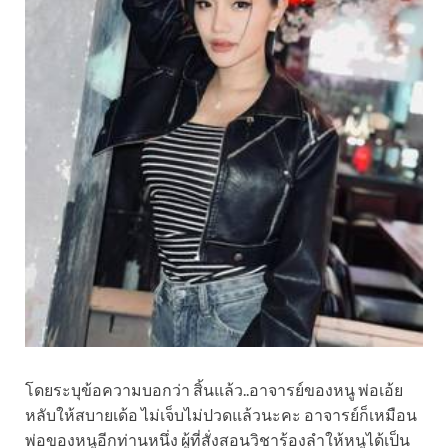
โดยระบุข้อความบอกว่า สิ้นแล้ว..อาจารย์ของหนู พ่อเอ้ย
หลับให้สบายเด้อ ไม่เจ็บไม่ปวดแล้วนะคะ อาจารย์ก็เหมือน
พ่อของหนูอีกท่านหนึ่ง ผู้ที่สั่งสอนวิชาร้องลำให้หนูได้เป็น