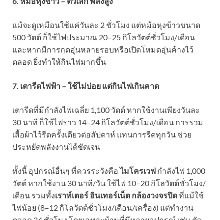
6. หม้อหุงข้าว – ตัวเล็ก พลังสูง
แม้จะดูเหมือนใช้แค่วันละ 2 ชั่วโมง แต่หม้อหุงข้าวขนาด
500 วัตต์ ก็ใช้ไฟประมาณ 20–25 กิโลวัตต์ชั่วโมง/เดือน
และหากมีการกดอุ่นหลายรอบหรือเปิดโหมดอุ่นค้างไว้
ตลอด ยิ่งทำให้กินไฟมากขึ้น
7. เตารีดไฟฟ้า – ใช้ไม่บ่อย แต่กินไฟเกินคาด
เตารีดที่มีกำลังไฟเฉลี่ย 1,100 วัตต์ หากใช้งานเพียงวันละ
30 นาที ก็ใช้ไฟราว 14–24 กิโลวัตต์ชั่วโมง/เดือน การรวม
เสื้อผ้าไว้รีดครั้งเดียวต่อสัปดาห์ แทนการรีดทุกวัน ช่วย
ประหยัดพลังงานได้ชัดเจน
ทั้งนี้ อุปกรณ์อื่นๆ ที่ควรระวังคือ
ไมโครเวฟ
กำลังไฟ 1,000
วัตต์ หากใช้งาน 30 นาที/วัน ใช้ไฟ 10–20 กิโลวัตต์ชั่วโมง/
เดือน รวมทั้ง
เราท์เตอร์ อินเทอร์เน็ต กล้องวงจรปิด
ที่แม้ใช้
ไฟน้อย (8–12 กิโลวัตต์ชั่วโมง/เดือน/เครื่อง) แต่ทำงาน
ตลอด 24 ชั่วโมง โดยเฉพาะบ้านที่มีหลายอุปกรณ์ เช่น ตัว