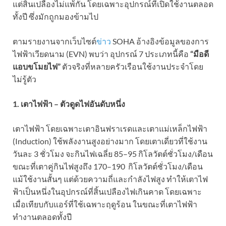
แต่สิ้นเปลืองไม่แพ้กัน โดยเฉพาะอุปกรณ์ที่เปิดใช้งานตลอด
ทั้งปี ซึ่งมักถูกมองข้ามไป
ตามรายงานจากเว็บไซต์
ข่าว
SOHA อ้างอิงข้อมูลของการ
ไฟฟ้าเวียดนาม (EVN) พบว่า อุปกรณ์ 7 ประเภทนี้คือ
“มือดี
แอบขโมยไฟ”
ตัวจริงที่หลายครัวเรือนใช้งานประจำโดย
ไม่รู้ตัว
1. เตาไฟฟ้า – ตัวดูดไฟอันดับหนึ่ง
เตาไฟฟ้า โดยเฉพาะเตาอินฟราเรดและเตาแม่เหล็กไฟฟ้า
(Induction) ใช้พลังงานสูงอย่างมาก โดยเตาเดี่ยวที่ใช้งาน
วันละ 3 ชั่วโมง จะกินไฟเฉลี่ย 85–95 กิโลวัตต์ชั่วโมง/เดือน
ขณะที่เตาคู่กินไฟสูงถึง 170–190 กิโลวัตต์ชั่วโมง/เดือน
แม้ใช้งานสั้นๆ แต่ด้วยความถี่และกำลังไฟสูง ทำให้เตาไฟ
ฟ้าเป็นหนึ่งในอุปกรณ์ที่สิ้นเปลืองไฟเกินคาด โดยเฉพาะ
เมื่อเทียบกับแอร์ที่ใช้เฉพาะฤดูร้อน ในขณะที่เตาไฟฟ้า
ทำงานตลอดทั้งปี