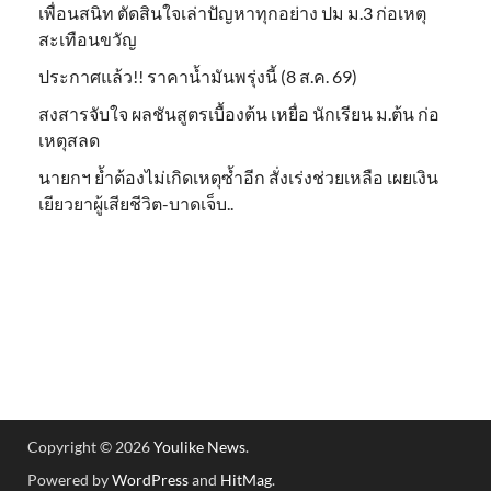
เพื่อนสนิท ตัดสินใจเล่าปัญหาทุกอย่าง ปม ม.3 ก่อเหตุ
สะเทือนขวัญ
ประกาศแล้ว!! ราคาน้ำมันพรุ่งนี้ (8 ส.ค. 69)
สงสารจับใจ ผลชันสูตรเบื้องต้น เหยื่อ นักเรียน ม.ต้น ก่อ
เหตุสลด
นายกฯ ย้ำต้องไม่เกิดเหตุซ้ำอีก สั่งเร่งช่วยเหลือ เผยเงิน
เยียวยาผู้เสียชีวิต-บาดเจ็บ..
Copyright © 2026
Youlike News
.
Powered by
WordPress
and
HitMag
.