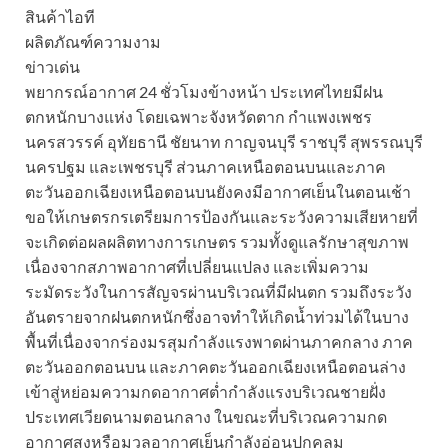
สินค้าไอที
ผลิตภัณฑ์ความงาม
ข่าวเด่น
พยากรณ์อากาศ 24 ชั่วโมงข้างหน้า ประเทศไทยมีฝน
ตกหนักบางแห่ง โดยเฉพาะจังหวัดตาก กำแพงเพชร
นครสวรรค์ อุทัยธานี ชัยนาท กาญจนบุรี ราชบุรี สุพรรณบุรี
นครปฐม และเพชรบุรี ส่วนภาคเหนือตอนบนและภาค
ตะวันออกเฉียงเหนือตอนบนยังคงมีอากาศเย็นในตอนเช้า
ขอให้เกษตรกรเตรียมการป้องกันและระวังความเสียหายที่
จะเกิดต่อผลผลิตทางการเกษตร รวมทั้งดูแลรักษาสุขภาพ
เนื่องจากสภาพอากาศที่เปลี่ยนแปลง และเพิ่มความ
ระมัดระวังในการสัญจรผ่านบริเวณที่มีฝนตก รวมถึงระวัง
อันตรายจากฝนตกหนักซึ่งอาจทำให้เกิดน้ำท่วมได้ในบาง
พื้นที่
เนื่องจากร่องมรสุมกำลังแรงพาดผ่านภาคกลาง ภาค
ตะวันออกตอนบน และภาคตะวันออกเฉียงเหนือตอนล่าง
เข้าสู่หย่อมความกดอากาศต่ำกำลังแรงบริเวณชายฝั่ง
ประเทศเวียดนามตอนกลาง ในขณะที่บริเวณความกด
อากาศสูงหรือมวลอากาศเย็นกำลังอ่อนปกคลุม