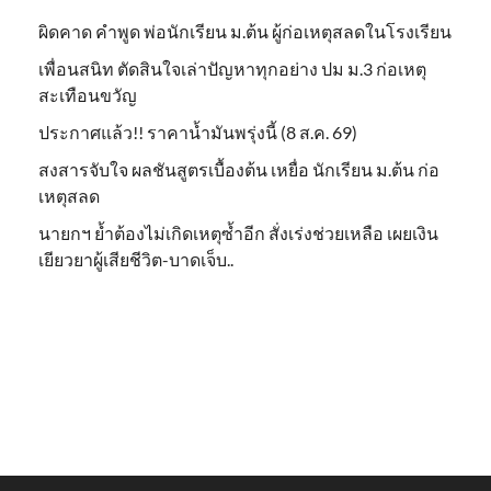
ผิดคาด คำพูด พ่อนักเรียน ม.ต้น ผู้ก่อเหตุสลดในโรงเรียน
เพื่อนสนิท ตัดสินใจเล่าปัญหาทุกอย่าง ปม ม.3 ก่อเหตุ
สะเทือนขวัญ
ประกาศแล้ว!! ราคาน้ำมันพรุ่งนี้ (8 ส.ค. 69)
สงสารจับใจ ผลชันสูตรเบื้องต้น เหยื่อ นักเรียน ม.ต้น ก่อ
เหตุสลด
นายกฯ ย้ำต้องไม่เกิดเหตุซ้ำอีก สั่งเร่งช่วยเหลือ เผยเงิน
เยียวยาผู้เสียชีวิต-บาดเจ็บ..