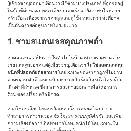
ผู้เชี่ยวชาญออกมาเตือนว่า มี “ชามบางประเภท” ที่ถูกจัดอยู่
ในบัญชีดำของภาชนะเสี่ยงก่อมะเร็ง แต่ยังคงพบในหลาย
ครัวเรือน เนื่องจากราคาถูกและดูใช้งานสะดวก ทั้งที่อาจ
เป็นอันตรายต่อสุขภาพในระยะยาว
1. ชามสแตนเลสคุณภาพต่ำ
ชามสแตนเลสเป็นของใช้ทั่วไปในบ้าน เพราะทนทาน ล้าง
ง่าย และดูสะอาด แต่ผู้เชี่ยวชาญเตือนว่า
ไม่ใช่สแตนเลสทุก
ชนิดที่ปลอดภัยต่ออาหาร
โดยเฉพาะของราคาถูกที่ไม่ผ่าน
มาตรฐาน มักมีโลหะหนักอย่างตะกั่ว นิกเกิล หรือโครเมียม
เกินค่าที่กำหนด ซึ่งสามารถละลายออกมาเมื่อใส่อาหาร
ร้อน ของเปรี้ยว หรือมีกรด
หากใช้ต่อเนื่อง โลหะหนักเหล่านี้อาจสะสมในร่างกาย
ทำลายการทำงานของ
ตับ ไต และระบบภูมิคุ้มกัน
และเพิ่ม
ความเสี่ยงต่อการเกิดพิษจากโลหะหนักได้ โดยเฉพาะใน
เด็กเล็ก ผู้สูงอายุ และหญิงตั้งครรภ์