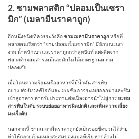
2. ชามพลาสติก “ปลอมเป็นเซรา
มิก” (เมลามีนราคาถูก)
อีกหนึ่งชนิดที่ควรระวังคือ
ชามเมลามีนราคาถูก
หรือที่
หลายคนเรียกว่า “ชามปลอมเป็นเซรามิก” มีลักษณะเงา
งาม น้ำหนักเบา และราคาถูกกว่าสุทธิแท้ แต่ผลิตจาก
พลาสติกผสมสารเคมีและมักไม่ได้มาตรฐานความ
ปลอดภัย
เมื่อโดนความร้อนหรืออาหารที่มีน้ำมัน สารพิษ
อย่าง
ฟอร์มาลดีไฮด์
และ
เบนซีน
อาจระเหยออกมาและซึม
เข้าสู่อาหาร หากรับประทานต่อเนื่องอาจนำไปสู่การ
สะสม
สารพิษในตับ ระบบย่อยอาหารผิดปกติ และเพิ่มความเสี่ยง
มะเร็งตับ
นอกจากนี้ ชามเมลามีนราคาถูกยังเป็นรอยขีดข่วนได้ง่าย
ทำให้กลายเป็นแหล่งสะสมของแบคทีเรีย หากล้างไม่