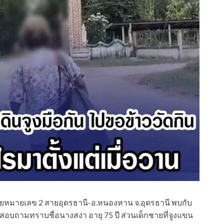
ตโยหมายเลข 2 สายอุดรธานี-อ.หนองหาน จ.อุดรธานี พบกับ
ปสอบถามทราบชื่อนางสง่า อายุ 75 ปี ส่วนเด็กชายที่จูงแขน