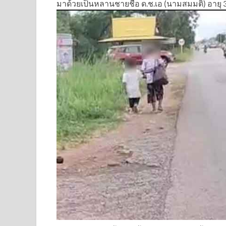
มาด้วยเป็นหลานชายชื่อ ด.ช.เอ (นามสมมติ) อายุ 