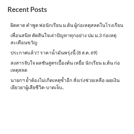
Recent Posts
ผิดคาด คำพูด พ่อนักเรียน ม.ต้น ผู้ก่อเหตุสลดในโรงเรียน
เพื่อนสนิท ตัดสินใจเล่าปัญหาทุกอย่าง ปม ม.3 ก่อเหตุ
สะเทือนขวัญ
ประกาศแล้ว!! ราคาน้ำมันพรุ่งนี้ (8 ส.ค. 69)
สงสารจับใจ ผลชันสูตรเบื้องต้น เหยื่อ นักเรียน ม.ต้น ก่อ
เหตุสลด
นายกฯ ย้ำต้องไม่เกิดเหตุซ้ำอีก สั่งเร่งช่วยเหลือ เผยเงิน
เยียวยาผู้เสียชีวิต-บาดเจ็บ..