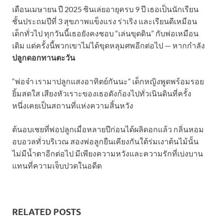
เดือนเมษายน ปี 2025 ซินเล่ยอายุครบ 9 ปี เธอเป็นนักเรียน
ชั้นประถมปีที่ 3 สุขภาพแข็งแรง ร่าเริง และเรียนดีเหมือน
เด็กทั่วไป ทุกวันนี้เธอยังคงชอบ “เล่นขุดดิน” กับพ่อเหมือน
เดิม แต่ครั้งนี้พวกเขาไม่ได้ขุดหลุมศพอีกต่อไป — หากกำลัง
ปลูกดอกทานตะวัน
“พ่อจ๋า เรามาปลูกแสงอาทิตย์กันนะ” เด็กหญิงพูดพร้อมรอย
ยิ้มสดใส เสียงหัวเราะของเธอดังก้องไปทั่วเนินดินที่ครั้ง
หนึ่งเคยเป็นสถานที่แห่งความสิ้นหวัง
ต้นอบเชยที่พ่อปลูกเมื่อหลายปีก่อนได้ผลิดอกแล้ว กลิ่นหอม
อบอวลทั่วบริเวณ สองพ่อลูกยืนเคียงกันใต้ร่มเงาต้นไม้นั้น
ไม่มีน้ำตาอีกต่อไป มีเพียงความหวังและความรักที่เบ่งบาน
แทนที่ความเจ็บปวดในอดีต
RELATED POSTS