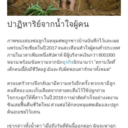
ปาฏิหาริย์จากน้ำใจผู้คน
ภาพของสองพ่อลูกในหลุมศพถูกชาวบ้านบันทึกไว้และเผย
แพร่บนโซเชียลในปี 2017 จนสะเทือนหัวใจผู้คนทั่วประเทศ
ภายในเวลาเพียงหนึ่งสัปดาห์ มีผู้บริจาคเงินกว่า 800,000
หยวน พร้อมข้อความจากนัก
ธุรกิจ
นิรนามว่า
“ตราบใดที่
เด็กคนนี้ยังมีชีวิตอยู่ ฉันจะรับผิดชอบค่ารักษาทั้งหมด”
ครอบครัวจางจึงกลับมามีความหวังอีกครั้ง พวกเขามีลูก
คนที่สอง และเก็บเลือดจากสายสะดือไว้ใช้ปลูกถ่าย
ไขกระดูกให้พี่สาว ในปี 2018 การผ่าตัดสำเร็จอย่างงดงาม
ซินเล่ยฟื้นคืนชีวิตใหม่ ส่วนพ่อได้กลบหลุมศพเดิมและปลูก
ต้นอบเชยไว้แทน
เขากล่าวทั้งน้ำตา “เมื่อถึงวันที่ต้นนี้ออกดอก ฉันจะพาลูก