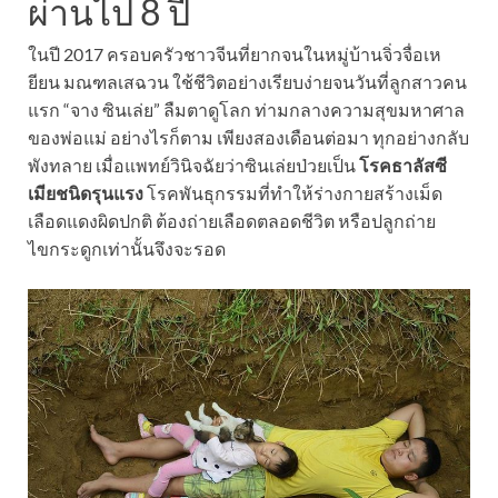
ผ่านไป 8 ปี
ในปี 2017 ครอบครัวชาวจีนที่ยากจนในหมู่บ้านจิ่วจื่อเห
ยียน มณฑลเสฉวน ใช้ชีวิตอย่างเรียบง่ายจนวันที่ลูกสาวคน
แรก “จาง ซินเล่ย” ลืมตาดูโลก ท่ามกลางความสุขมหาศาล
ของพ่อแม่ อย่างไรก็ตาม เพียงสองเดือนต่อมา ทุกอย่างกลับ
พังทลาย เมื่อแพทย์วินิจฉัยว่าซินเล่ยป่วยเป็น
โรคธาลัสซี
เมียชนิดรุนแรง
โรคพันธุกรรมที่ทำให้ร่างกายสร้างเม็ด
เลือดแดงผิดปกติ ต้องถ่ายเลือดตลอดชีวิต หรือปลูกถ่าย
ไขกระดูกเท่านั้นจึงจะรอด