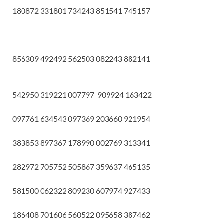
180872 331801 734243 851541 745157
856309 492492 562503 082243 882141
542950 319221 007797 909924 163422
097761 634543 097369 203660 921954
383853 897367 178990 002769 313341
282972 705752 505867 359637 465135
581500 062322 809230 607974 927433
186408 701606 560522 095658 387462