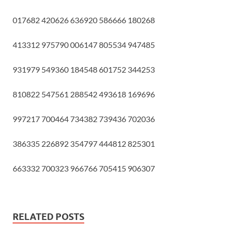
017682 420626 636920 586666 180268
413312 975790 006147 805534 947485
931979 549360 184548 601752 344253
810822 547561 288542 493618 169696
997217 700464 734382 739436 702036
386335 226892 354797 444812 825301
663332 700323 966766 705415 906307
RELATED POSTS