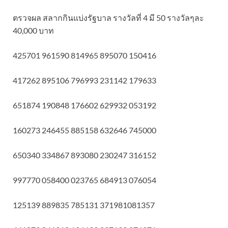
ตรวจผล สลากกินแบ่งรัฐบาล รางวัลที่ 4 มี 50 รางวัลๆละ
40,000 บาท
425701 961590 814965 895070 150416
417262 895106 796993 231142 179633
651874 190848 176602 629932 053192
160273 246455 885158 632646 745000
650340 334867 893080 230247 316152
997770 058400 023765 684913 076054
125139 889835 785131 371981081357