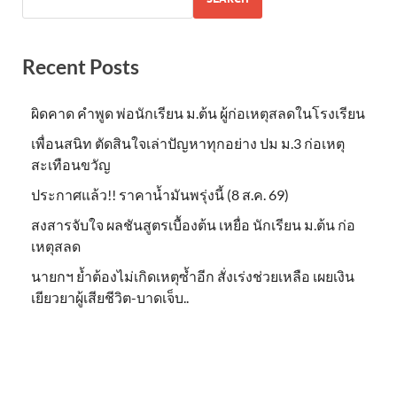
Recent Posts
ผิดคาด คำพูด พ่อนักเรียน ม.ต้น ผู้ก่อเหตุสลดในโรงเรียน
เพื่อนสนิท ตัดสินใจเล่าปัญหาทุกอย่าง ปม ม.3 ก่อเหตุ
สะเทือนขวัญ
ประกาศแล้ว!! ราคาน้ำมันพรุ่งนี้ (8 ส.ค. 69)
สงสารจับใจ ผลชันสูตรเบื้องต้น เหยื่อ นักเรียน ม.ต้น ก่อ
เหตุสลด
นายกฯ ย้ำต้องไม่เกิดเหตุซ้ำอีก สั่งเร่งช่วยเหลือ เผยเงิน
เยียวยาผู้เสียชีวิต-บาดเจ็บ..