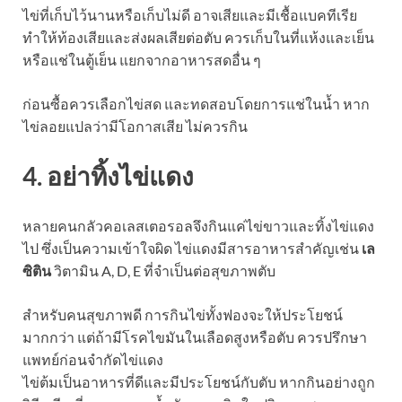
ไข่ที่เก็บไว้นานหรือเก็บไม่ดี อาจเสียและมีเชื้อแบคทีเรีย
ทำให้ท้องเสียและส่งผลเสียต่อตับ ควรเก็บในที่แห้งและเย็น
หรือแช่ในตู้เย็น แยกจากอาหารสดอื่น ๆ
ก่อนซื้อควรเลือกไข่สด และทดสอบโดยการแช่ในน้ำ หาก
ไข่ลอยแปลว่ามีโอกาสเสีย ไม่ควรกิน
4. อย่าทิ้งไข่แดง
หลายคนกลัวคอเลสเตอรอลจึงกินแค่ไข่ขาวและทิ้งไข่แดง
ไป ซึ่งเป็นความเข้าใจผิด ไข่แดงมีสารอาหารสำคัญเช่น
เล
ซิติน
วิตามิน A, D, E ที่จำเป็นต่อสุขภาพตับ
สำหรับคนสุขภาพดี การกินไข่ทั้งฟองจะให้ประโยชน์
มากกว่า แต่ถ้ามีโรคไขมันในเลือดสูงหรือตับ ควรปรึกษา
แพทย์ก่อนจำกัดไข่แดง
ไข่ต้มเป็นอาหารที่ดีและมีประโยชน์กับตับ หากกินอย่างถูก