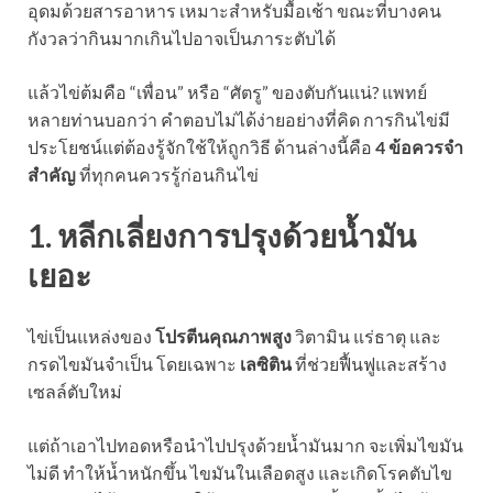
อุดมด้วยสารอาหาร เหมาะสำหรับมื้อเช้า ขณะที่บางคน
กังวลว่ากินมากเกินไปอาจเป็นภาระตับได้
แล้วไข่ต้มคือ “เพื่อน” หรือ “ศัตรู” ของตับกันแน่? แพทย์
หลายท่านบอกว่า คำตอบไม่ได้ง่ายอย่างที่คิด การกินไข่มี
ประโยชน์แต่ต้องรู้จักใช้ให้ถูกวิธี ด้านล่างนี้คือ
4 ข้อควรจำ
สำคัญ
ที่ทุกคนควรรู้ก่อนกินไข่
1. หลีกเลี่ยงการปรุงด้วยน้ำมัน
เยอะ
ไข่เป็นแหล่งของ
โปรตีนคุณภาพสูง
วิตามิน แร่ธาตุ และ
กรดไขมันจำเป็น โดยเฉพาะ
เลซิติน
ที่ช่วยฟื้นฟูและสร้าง
เซลล์ตับใหม่
แต่ถ้าเอาไปทอดหรือนำไปปรุงด้วยน้ำมันมาก จะเพิ่มไขมัน
ไม่ดี ทำให้น้ำหนักขึ้น ไขมันในเลือดสูง และเกิดโรคตับไข