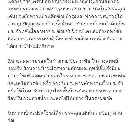
2.ช่วยบำรุงไต พันเอก บุญฮ่อง มินห์ รองประธานสมาคม
แพทย์แผนจีนเขตบ่าดิ่ง กรุงฮานอย เผยว่า หนึ่งในสรรพคุณ
เด่นของผักหวานบ้านคือช่วยบำรุงและทำความสะอาดไต
ตามภูมิปัญญาชาวบ้าน น้ำคั้นจากผักหวานบ้านเมื่อดื่มเป็น
ประจำหลังมื้ออาหาร จะช่วยขับนิ่วในไต และด้วยฤทธิ์ขับ
ปัสสาวะตามธรรมชาติ จึงช่วยชำระล้างกระเพาะปัสสาวะ
ได้อย่างมีประสิทธิภาพ
3.ช่วยลดความร้อนในร่างกาย ขับสารพิษ ในทางแพทย์
แผนจีน ผักหวานบ้านมีรสหวานอ่อนและฤทธิ์เย็น จึงนิยม
นำมาใช้เพื่อลดความร้อนในร่างกาย ช่วยคลายร้อน ขับพิษ
และเสริมการขับเหงื่อ การรับประทานผักหวานเป็นประจำ
หรือใช้ในตำรับยาสมุนไพรพื้นบ้าน ยังช่วยบรรเทาอาการ
ร้อนใน กระหายน้ำ และลดไข้ได้อย่างเป็นธรรมชาติ
ผักหวานบ้าน ประโยชน์ดีๆ สรรพคุณเด่นๆ และข้อมูลงาน
วิจัย