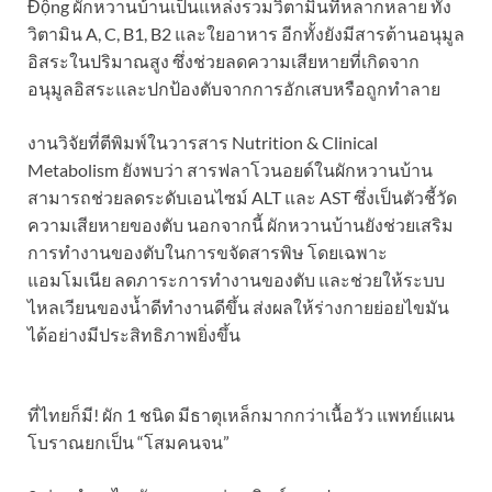
Động ผักหวานบ้านเป็นแหล่งรวมวิตามินที่หลากหลาย ทั้ง
วิตามิน A, C, B1, B2 และใยอาหาร อีกทั้งยังมีสารต้านอนุมูล
อิสระในปริมาณสูง ซึ่งช่วยลดความเสียหายที่เกิดจาก
อนุมูลอิสระและปกป้องตับจากการอักเสบหรือถูกทำลาย
งานวิจัยที่ตีพิมพ์ในวารสาร Nutrition & Clinical
Metabolism ยังพบว่า สารฟลาโวนอยด์ในผักหวานบ้าน
สามารถช่วยลดระดับเอนไซม์ ALT และ AST ซึ่งเป็นตัวชี้วัด
ความเสียหายของตับ นอกจากนี้ ผักหวานบ้านยังช่วยเสริม
การทำงานของตับในการขจัดสารพิษ โดยเฉพาะ
แอมโมเนีย ลดภาระการทำงานของตับ และช่วยให้ระบบ
ไหลเวียนของน้ำดีทำงานดีขึ้น ส่งผลให้ร่างกายย่อยไขมัน
ได้อย่างมีประสิทธิภาพยิ่งขึ้น
ที่ไทยก็มี! ผัก 1 ชนิด มีธาตุเหล็กมากกว่าเนื้อวัว แพทย์แผน
โบราณยกเป็น “โสมคนจน”