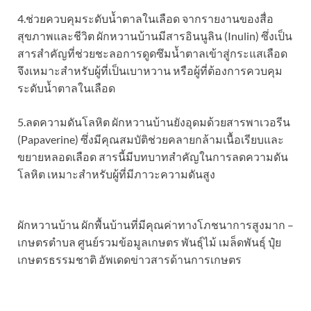
4.ช่วยควบคุมระดับน้ำตาลในเลือด จากรายงานของสื่อ
สุขภาพและชีวิต ผักหวานบ้านมีสารอินนูลิน (Inulin) ซึ่งเป็น
สารสำคัญที่ช่วยชะลอการดูดซึมน้ำตาลเข้าสู่กระแสเลือด
จึงเหมาะสำหรับผู้ที่เป็นเบาหวาน หรือผู้ที่ต้องการควบคุม
ระดับน้ำตาลในเลือด
5.ลดความดันโลหิต ผักหวานบ้านยังอุดมด้วยสารพาเวอรีน
(Papaverine) ซึ่งมีคุณสมบัติช่วยคลายกล้ามเนื้อเรียบและ
ขยายหลอดเลือด สารนี้มีบทบาทสำคัญในการลดความดัน
โลหิต เหมาะสำหรับผู้ที่มีภาวะความดันสูง
ผักหวานบ้าน ผักพื้นบ้านที่มีคุณค่าทางโภชนาการสูงมาก –
เกษตรตำบล ศูนย์รวมข้อมูลเกษตร พันธุ์ไม้ เมล็ดพันธุ์ ปุ๋ย
เกษตรธรรมชาติ อัพเดดข่าวสารด้านการเกษตร