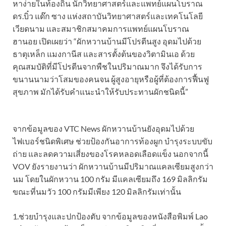
หาง่ายในท้องถิ่น นักวิทยาศาสตร์และแพทย์แผนโบราณ
ดร.บิ๋ว แด๊ก ซาง แห่งสถาบันวิทยาศาสตร์และเทคโนโลยี
เวียดนาม และสมาชิกสมาคมการแพทย์แผนโบราณ
ฮานอย เปิดเผยว่า “ผักหวานบ้านมีโปรตีนสูง อุดมไปด้วย
ธาตุเหล็ก แมงกานีส และสารตั้งต้นของวิตามินเอ ด้วย
คุณสมบัติที่มีโปรตีนจากพืชในปริมาณมาก จึงได้รับการ
ขนานนามว่าโสมของคนจน ผู้สูงอายุหรือผู้ที่ต้องการฟื้นฟู
สุขภาพ มักได้รับคำแนะนำให้รับประทานผักชนิดนี้”
จากข้อมูลของ VTC News ผักหวานบ้านยังอุดมไปด้วย
ไฟเบอร์ชนิดพิเศษ ช่วยป้องกันอาการท้องผูก บำรุงระบบขับ
ถ่าย และลดความเสี่ยงของโรคหลอดเลือดแข็ง นอกจากนี้
VOV ยังรายงานว่า ผักหวานบ้านมีปริมาณแคลเซียมสูงกว่า
นม โดยในผักหวาน 100 กรัม มีแคลเซียมถึง 169 มิลลิกรัม
ขณะที่นมวัว 100 กรัมมีเพียง 120 มิลลิกรัมเท่านั้น
1.ช่วยบำรุงและปกป้องตับ จากข้อมูลของหนังสือพิมพ์ Lao