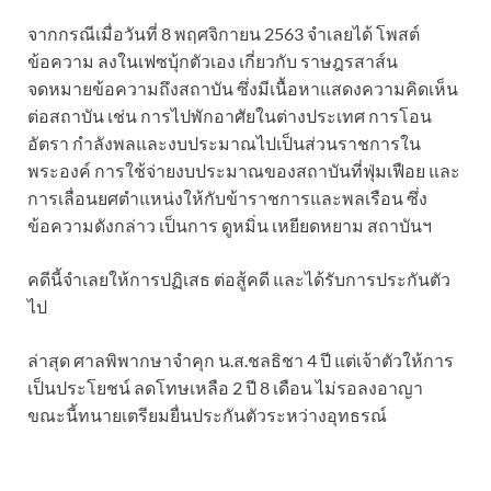
จากกรณีเมื่อวันที่ 8 พฤศจิกายน 2563 จำเลยได้ โพสต์
ข้อความ ลงในเฟซบุ้กตัวเอง เกี่ยวกับ ราษฎรสาส์น
จดหมายข้อความถึงสถาบัน ซึ่งมีเนื้อหาแสดงความคิดเห็น
ต่อสถาบัน เช่น การไปพักอาศัยในต่างประเทศ การโอน
อัตรา กําลังพลและงบประมาณไปเป็นส่วนราชการใน
พระองค์ การใช้จ่ายงบประมาณของสถาบันที่ฟุ่มเฟือย และ
การเลื่อนยศตำแหน่งให้กับข้าราชการและพลเรือน ซึ่ง
ข้อความดังกล่าว เป็นการ ดูหมิ่น เหยียดหยาม สถาบันฯ
คดีนี้จำเลยให้การปฏิเสธ ต่อสู้คดี และได้รับการประกันตัว
ไป
ล่าสุด ศาลพิพากษาจำคุก น.ส.ชลธิชา 4 ปี แต่เจ้าตัวให้การ
เป็นประโยชน์ ลดโทษเหลือ 2 ปี 8 เดือน ไม่รอลงอาญา
ขณะนี้ทนายเตรียมยื่นประกันตัวระหว่างอุทธรณ์