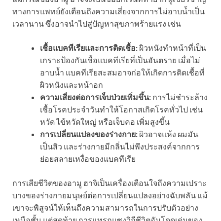
ทางการแพทย์ยังเตือนถึงความเสี่ยงจากการไม่อาบน้ำเป็น
เวลานาน ซึ่งอาจนำไปสู่ปัญหาสุขภาพร้ายแรง เช่น
เชื้อแบคทีเรียและการติดเชื้อ:
ผิวหนังทำหน้าที่เป็น
เกราะป้องกันเชื้อแบคทีเรียที่เป็นอันตราย เมื่อไม่
อาบน้ำ แบคทีเรียสะสมอาจก่อให้เกิดการติดเชื้อที่
ผิวหนังและหน้าอก
ความเสี่ยงต่อการเจ็บป่วยเพิ่มขึ้น:
การไม่ชำระล้าง
เชื้อโรคประจำวันทำให้โอกาสเกิดโรคทั่วไป เช่น
หวัด ไข้หวัดใหญ่ หรือเจ็บคอ เพิ่มสูงขึ้น
การเปลี่ยนแปลงของร่างกาย:
ผิวอาจแห้ง ผมมัน
เป็นสิว และร่างกายมีกลิ่นไม่พึงประสงค์จากการ
ย่อยสลายเหงื่อของแบคทีเรีย
การเสียชีวิตของอามู ฮาจิเป็นเครื่องเตือนใจถึงความเปราะ
บางของร่างกายมนุษย์ต่อการเปลี่ยนแปลงอย่างฉับพลัน แม้
เขาจะพิสูจน์ให้เห็นถึงความสามารถในการปรับตัวอย่าง
เหนือชั้น แต่สุดท้าย การแทรกแซงวิถีชีวิตอันโดดเด่นของ