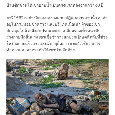
บ้านชักชวนให้เขาอาบน้ำเป็นครั้งแรกหลังจากกว่า 60 ปี
ฮาจิใช้ชีวิตอย่างผิดแผกอย่างมาก ปฏิเสธการอาบน้ำ อาศัย
อยู่ในกระท่อมชั่วคราว และบริโภคเนื้อเน่า ผิวของเขา
ปกคลุมไปด้วยสิ่งสกปรกและเขาเกลียดรองเท้าหนาทึบ
ร่างกายมีกลิ่นแรง เขาเชื่อว่าการสกปรกเป็นเคล็ดลับที่ช่วย
ให้ร่างกายแข็งแรงและมีอายุยืนยาว และยังเชื่อว่าการ
ทำความสะอาดจะทำให้เขาป่วยอีกด้วย