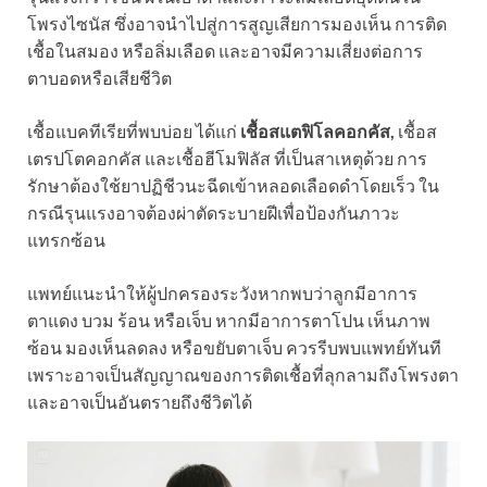
โพรงไซนัส ซึ่งอาจนำไปสู่การสูญเสียการมองเห็น การติด
เชื้อในสมอง หรือลิ่มเลือด และอาจมีความเสี่ยงต่อการ
ตาบอดหรือเสียชีวิต
เชื้อแบคทีเรียที่พบบ่อย ได้แก่
เชื้อสแตฟิโลคอกคัส,
เชื้อส
เตรปโตคอกคัส และเชื้อฮีโมฟิลัส ที่เป็นสาเหตุด้วย การ
รักษาต้องใช้ยาปฏิชีวนะฉีดเข้าหลอดเลือดดำโดยเร็ว ใน
กรณีรุนแรงอาจต้องผ่าตัดระบายฝีเพื่อป้องกันภาวะ
แทรกซ้อน
แพทย์แนะนำให้ผู้ปกครองระวังหากพบว่าลูกมีอาการ
ตาแดง บวม ร้อน หรือเจ็บ หากมีอาการตาโปน เห็นภาพ
ซ้อน มองเห็นลดลง หรือขยับตาเจ็บ ควรรีบพบแพทย์ทันที
เพราะอาจเป็นสัญญาณของการติดเชื้อที่ลุกลามถึงโพรงตา
และอาจเป็นอันตรายถึงชีวิตได้