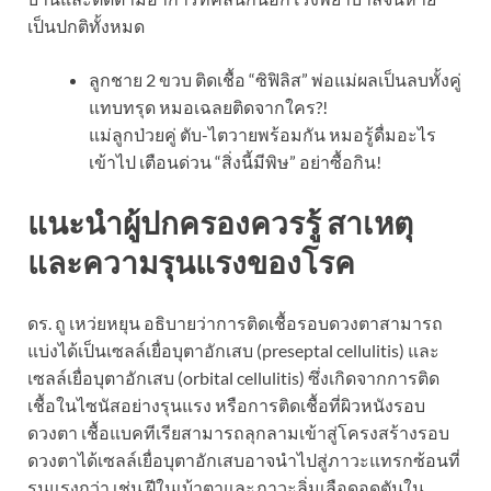
เป็นปกติทั้งหมด
ลูกชาย 2 ขวบ ติดเชื้อ “ซิฟิลิส” พ่อแม่ผลเป็นลบทั้งคู่
แทบทรุด หมอเฉลยติดจากใคร?!
แม่ลูกป่วยคู่ ตับ-ไตวายพร้อมกัน หมอรู้ดื่มอะไร
เข้าไป เตือนด่วน “สิ่งนี้มีพิษ” อย่าซื้อกิน!
แนะนำผู้ปกครองควรรู้ สาเหตุ
และความรุนแรงของโรค
ดร. ถู เหว่ยหยุน อธิบายว่าการติดเชื้อรอบดวงตาสามารถ
แบ่งได้เป็นเซลล์เยื่อบุตาอักเสบ (preseptal cellulitis) และ
เซลล์เยื่อบุตาอักเสบ (orbital cellulitis) ซึ่งเกิดจากการติด
เชื้อในไซนัสอย่างรุนแรง หรือการติดเชื้อที่ผิวหนังรอบ
ดวงตา เชื้อแบคทีเรียสามารถลุกลามเข้าสู่โครงสร้างรอบ
ดวงตาได้
เซลล์เยื่อบุตาอักเสบอาจนำไปสู่ภาวะแทรกซ้อนที่
รุนแรงกว่า เช่น ฝีในเบ้าตาและภาวะลิ่มเลือดอุดตันใน