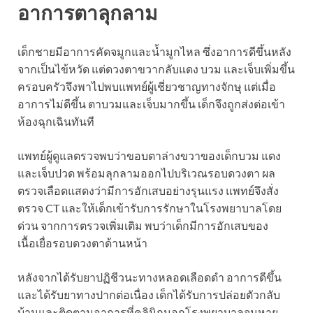
อาการตาลุกลาม
เด็กชายมีอาการคัดจมูกและน้ำมูกไหล ซึ่งอาการดีขึ้นหลัง
จากเป็นไข้หวัด แต่ดวงตาขวากลับแดง บวม และเจ็บเพิ่มขึ้น
ครอบครัวจึงพาไปพบแพทย์ผู้เชี่ยวชาญทางจักษุ แต่เมื่อ
อาการไม่ดีขึ้น ตาบวมและเจ็บมากขึ้น เด็กจึงถูกส่งต่อเข้า
ห้องฉุกเฉินทันที
แพทย์ผู้ดูแลตรวจพบว่าขอบตาล่างขวาของเด็กบวม แดง
และเจ็บปวด พร้อมลุกลามออกไปบริเวณรอบดวงตา ผล
ตรวจเลือดแสดงว่ามีการอักเสบอย่างรุนแรง แพทย์จึงสั่ง
ตรวจ CT และให้เด็กเข้ารับการรักษาในโรงพยาบาลโดย
ด่วน จากการตรวจเพิ่มเติม พบว่าเด็กมีการอักเสบของ
เนื้อเยื่อรอบดวงตาด้านหน้า
หลังจากได้รับยาปฏิชีวนะทางหลอดเลือดดำ อาการดีขึ้น
และได้รับยาทางปากต่อเนื่อง เด็กได้รับการปล่อยตัวกลับ
บ้านและติดตามอาการที่คลินิกนอกโรงพยาบาลจนหาย