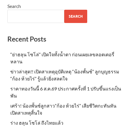
Search
SEARCH
Recent Posts
“ย่าฮลุน โซโล่” เปิดใจทั้งน้ำตา ก่อนเผยเลขลอตเตอรี่
หลาน
ข่าวล่าสุด!! เปิดสาเหตุอุบัติเหตุ “น้องพั้นช์” ลูกบุญธรรม
“ก้อง ห้วยไร่” รู้แล้วยิ่งสลดใจ
ราคาทองวันนี้ 6 ส.ค.69 ประกาศครั้งที่ 1 ปรับขึ้นแรงเป็น
พัน
เศร้า! น้องพั้นซ์ลูกสาว”ก้อง ห้วยไร่” เสียชีวิตกะทันหัน
เปิดสาเหตุสิ้นใจ
ร่าง ฮลุน โซโล่ ถึงไทยแล้ว