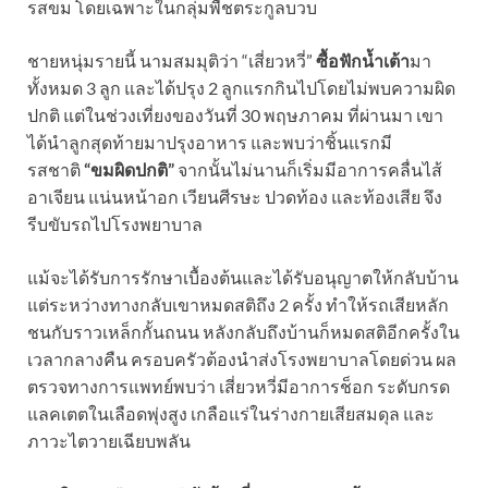
รสขม โดยเฉพาะในกลุ่มพืชตระกูลบวบ
ชายหนุ่มรายนี้ นามสมมุติว่า “เสี่ยวหวี่”
ซื้อฟักน้ำเต้า
มา
ทั้งหมด 3 ลูก และได้ปรุง 2 ลูกแรกกินไปโดยไม่พบความผิด
ปกติ แต่ในช่วงเที่ยงของวันที่ 30 พฤษภาคม ที่ผ่านมา เขา
ได้นำลูกสุดท้ายมาปรุงอาหาร และพบว่าชิ้นแรกมี
รสชาติ
“ขมผิดปกติ”
จากนั้นไม่นานก็เริ่มมีอาการคลื่นไส้
อาเจียน แน่นหน้าอก เวียนศีรษะ ปวดท้อง และท้องเสีย จึง
รีบขับรถไปโรงพยาบาล
แม้จะได้รับการรักษาเบื้องต้นและได้รับอนุญาตให้กลับบ้าน
แต่ระหว่างทางกลับเขาหมดสติถึง 2 ครั้ง ทำให้รถเสียหลัก
ชนกับราวเหล็กกั้นถนน หลังกลับถึงบ้านก็หมดสติอีกครั้งใน
เวลากลางคืน ครอบครัวต้องนำส่งโรงพยาบาลโดยด่วน ผล
ตรวจทางการแพทย์พบว่า เสี่ยวหวี่มีอาการช็อก ระดับกรด
แลคเตตในเลือดพุ่งสูง เกลือแร่ในร่างกายเสียสมดุล และ
ภาวะไตวายเฉียบพลัน