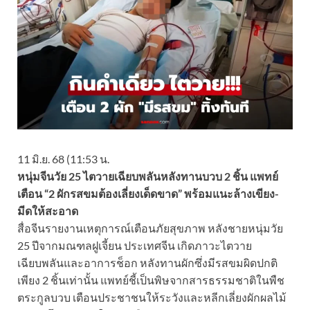
11 มิ.ย. 68 (11:53 น.
หนุ่มจีนวัย 25 ไตวายเฉียบพลันหลังทานบวบ 2 ชิ้น แพทย์
เตือน “2 ผักรสขมต้องเลี่ยงเด็ดขาด” พร้อมแนะล้างเขียง-
มีดให้สะอาด
สื่อจีนรายงานเหตุการณ์เตือนภัยสุขภาพ หลังชายหนุ่มวัย
25 ปีจากมณฑลฝูเจี้ยน ประเทศจีน เกิดภาวะไตวาย
เฉียบพลันและอาการช็อก หลังทานผักซึ่งมีรสขมผิดปกติ
เพียง 2 ชิ้นเท่านั้น แพทย์ชี้เป็นพิษจากสารธรรมชาติในพืช
ตระกูลบวบ เตือนประชาชนให้ระวังและหลีกเลี่ยงผักผลไม้