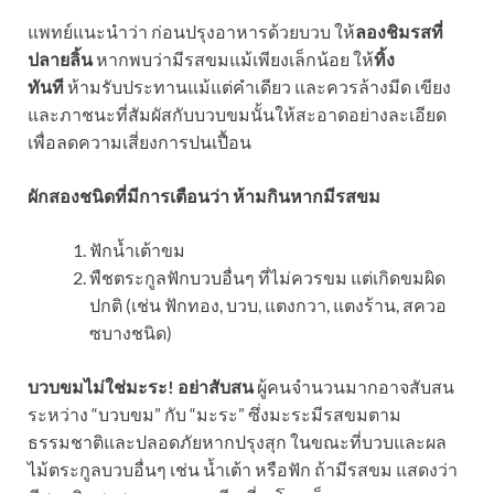
แพทย์แนะนำว่า ก่อนปรุงอาหารด้วยบวบ ให้
ลองชิมรสที่
ปลายลิ้น
หากพบว่ามีรสขมแม้เพียงเล็กน้อย ให้
ทิ้ง
ทันที
ห้ามรับประทานแม้แต่คำเดียว และควรล้างมีด เขียง
และภาชนะที่สัมผัสกับบวบขมนั้นให้สะอาดอย่างละเอียด
เพื่อลดความเสี่ยงการปนเปื้อน
ผักสองชนิดที่มีการเตือนว่า ห้ามกินหากมีรสขม
ฟักน้ำเต้าขม
พืชตระกูลฟักบวบอื่นๆ ที่ไม่ควรขม แต่เกิดขมผิด
ปกติ (เช่น ฟักทอง, บวบ, แตงกวา, แตงร้าน, สควอ
ซบางชนิด)
บวบขมไม่ใช่มะระ! อย่าสับสน
ผู้คนจำนวนมากอาจสับสน
ระหว่าง “บวบขม” กับ “มะระ” ซึ่งมะระมีรสขมตาม
ธรรมชาติและปลอดภัยหากปรุงสุก ในขณะที่บวบและผล
ไม้ตระกูลบวบอื่นๆ เช่น น้ำเต้า หรือฟัก ถ้ามีรสขม แสดงว่า