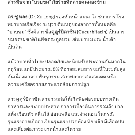
สารพิษจาก “บวบขม” ภัยร้ายที่หลายคนมองข้าม
ดร.ซู หลง
(Dr. Xu Long) รองหัวหน้าแผนกโภชนาการ โรง
พยาบาลเจ้อเจียง ระบุว่า ต้นเหตุของอาการทั้งหมดคือ
“บวบขม” ซึ่งมีสารชื่อ
คูคูร์บิตาซิน (Cucurbitacin)
เป็นสาร
ขมธรรมชาติในพืชตระกูลบวบ เช่น บวบ มะระ น้ำเต้า
เป็นต้น
แม้ว่าบวบทั่วไปจะปลอดภัยและนิยมรับประทานกันมากใน
ฤดูร้อน แต่มีประมาณ 8% ที่อาจสะสมสารขมนี้ในระดับสูง
อันเนื่องมาจากพันธุกรรม สภาพอากาศ แสงแดด หรือ
ความเครียดจากสภาพแวดล้อมการปลูก
สารคูคูร์บิตาซิน สามารถก่อให้เกิดพิษต่อระบบทางเดิน
อาหารและระบบประสาท อาการเบื้องต้นอาจรวมถึง ปาก
แห้ง เวียนหัว คลื่นไส้ อ่อนเพลีย และง่วงนอน ในกรณี
รุนแรงอาจเกิดอาเจียนรุนแรง ปวดท้อง ท้องเสีย มีเลือดปน
และเสี่ยงต่อภาวะขาดน้ำและไตวาย