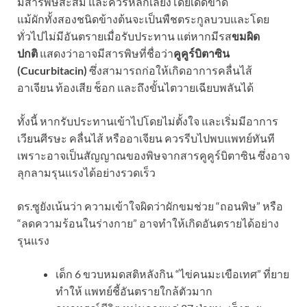
มีสารพิษสะสม และควรหลีกเลี่ยงโดยเด็ดขาด
แม้ผักทั้งสองชนิดข้างต้นจะเป็นพืชตระกูลบวบและโดย
ทั่วไปไม่มีอันตรายเมื่อรับประทาน แต่หากมีรส
ขมผิด
ปกติ
แสดงว่าอาจมีสารพิษที่ชื่อว่า
คูคูร์บิตาซิน
(Cucurbitacin)
ซึ่งสามารถก่อให้เกิดอาการคลื่นไส้
อาเจียน ท้องเสีย ช็อก และถึงขั้นไตวายเฉียบพลันได้
ทั้งนี้ หากรับประทานเข้าไปโดยไม่ตั้งใจ และเริ่มมีอาการ
เวียนศีรษะ คลื่นไส้ หรืออาเจียน ควรรีบไปพบแพทย์ทันที
เพราะอาจเป็นสัญญาณของพิษจากสารคูคูร์บิตาซิน ซึ่งอาจ
ลุกลามรุนแรงได้อย่างรวดเร็ว
ดร.ซูยังเน้นว่า ความเข้าใจผิดว่าผักขมช่วย “ถอนพิษ” หรือ
“ลดความร้อนในร่างกาย” อาจทำให้เกิดอันตรายได้อย่าง
รุนแรง
เด็ก 6 ขวบหมดสติหลังกิน “ไข่คนมะเขือเทศ” ที่ยาย
ทำให้ แพทย์ชี้อันตรายใกล้ตัวมาก