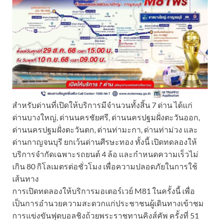
สำหรับด่านที่เปิดให้บริการมีจำนวนทั้งสิ้น 7 ด่าน ได้แก่
ด่านบางใหญ่, ด่านนครชัยศรี, ด่านนครปฐมฝั่งตะวันออก,
ด่านนครปฐมฝั่งตะวันตก, ด่านท่ามะกา, ด่านท่าม่วง และ
ด่านกาญจนบุรี ยกเว้นด่านศีรษะทอง ทั้งนี้ เปิดทดลองให้
บริการจำกัดเฉพาะรถยนต์ 4 ล้อ และกำหนดความเร็วไม่
เกิน 80 กิโลเมตรต่อชั่วโมง เพื่อความปลอดภัยในการใช้
เส้นทาง
การเปิดทดลองให้บริการมอเตอร์เวย์ M81 ในครั้งนี้ เพื่อ
เป็นการอำนวยความสะดวกแก่ประชาชนผู้เดินทางเข้าชม
การแข่งขันฟุตบอลชิงถ้วยพระราชทานคิงส์คัพ ครั้งที่ 51