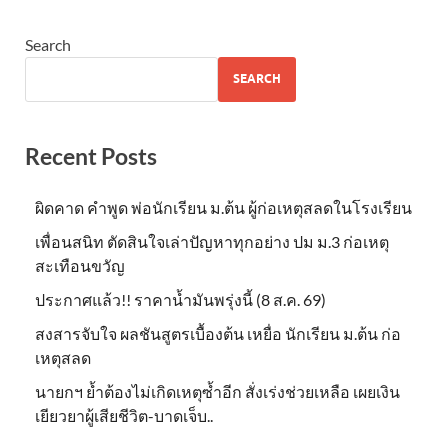
Search
SEARCH
Recent Posts
ผิดคาด คำพูด พ่อนักเรียน ม.ต้น ผู้ก่อเหตุสลดในโรงเรียน
เพื่อนสนิท ตัดสินใจเล่าปัญหาทุกอย่าง ปม ม.3 ก่อเหตุ
สะเทือนขวัญ
ประกาศแล้ว!! ราคาน้ำมันพรุ่งนี้ (8 ส.ค. 69)
สงสารจับใจ ผลชันสูตรเบื้องต้น เหยื่อ นักเรียน ม.ต้น ก่อ
เหตุสลด
นายกฯ ย้ำต้องไม่เกิดเหตุซ้ำอีก สั่งเร่งช่วยเหลือ เผยเงิน
เยียวยาผู้เสียชีวิต-บาดเจ็บ..