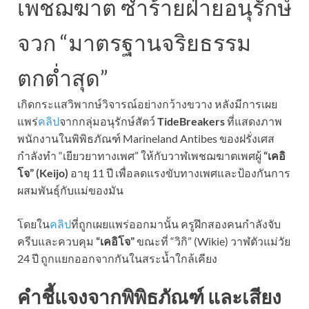
เพชฌฆาต ซ้ำร้ายฝ่ายอนุรักษ์
จวก “มาตรฐานจริยธรรม
ตกต่ำสุด”
เกิดกระแสวิพากษ์วิจารณ์อย่างกว้างขวาง หลังมีการเผย
แพร่
คลิป
จากกลุ่มอนุรักษ์สัตว์
TideBreakers
ที่แสดงภาพ
พนักงานในพิพิธภัณฑ์ Marineland Antibes ของฝรั่งเศส
กำลังทำ “เยียวยาทางเพศ” ให้กับวาฬเพชฌฆาตเพศผู้
“เคอิ
โจ” (Keijo)
อายุ 11 ปี เพื่อลดแรงขับทางเพศและป้องกันการ
ผสมพันธุ์กับแม่ของมัน
โดยใน
คลิป
ที่ถูกเผยแพร่ออกมานั้น ครูฝึกสองคนกำลังจับ
ครีบและควบคุม
“เคอิโจ”
ขณะที่ “วิกิ” (Wikie) วาฬตัวแม่วัย
24 ปี ถูกแยกออกจากกันในสระน้ำใกล้เคียง
คำชี้แจงจากพิพิธภัณฑ์ และเสียง