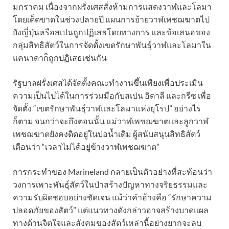
มกราคม เนื่องจากฝรั่งเศสสั่งห้ามการแสดงวาฬและโลมา
โดยเด็ดขาดในช่วงปลายปี แผนการย้ายวาฬเพชฌฆาตไป
ยังญี่ปุ่นหรือสเปนถูกปฏิเสธโดยทางการ และข้อเสนอของ
กลุ่มสิทธิสัตว์ในการจัดตั้งเขตรักษาพันธุ์วาฬและโลมาใน
แคนาดาก็ถูกปฏิเสธเช่นกัน
รัฐบาลฝรั่งเศสได้จัดตั้งคณะทำงานขึ้นเพียงเพื่อประเมิน
ความเป็นไปได้ในการร่วมมือกับสเปน อิตาลี และกรีซ เพื่อ
จัดตั้ง “เขตรักษาพันธุ์วาฬและโลมาแห่งยุโรป” อย่างไร
ก็ตาม จนกว่าจะถึงตอนนั้น แม่วาฬเพชฌฆาตและลูกวาฬ
เพชฌฆาตยังคงติดอยู่ในบ่อน้ำเดิม ผู้สนับสนุนสิทธิสัตว์
เตือนว่า “เวลาไม่ได้อยู่ข้างวาฬเพชฌฆาต”
การกระทำของ Marineland กลายเป็นตัวอย่างที่สะท้อนว่า
วงการเพาะพันธุ์สัตว์ในป่าสร้างปัญหาทางจริยธรรมและ
ความรับผิดชอบอย่างชัดเจน แม้ว่าคำอ้างคือ “รักษาความ
ปลอดภัยของสัตว์” แต่แนวทางดังกล่าวอาจสร้างบาดแผล
ทางด้านจิตใจและสังคมของสัตว์เหล่านี้อย่างยากจะลบ