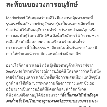
สะท้อนของวงการอนุรักษ์
Marineland ให้เหตุผลว่า เคอิโจมีแรงกระตุ้นทางเพศที่
รุนแรงขึ้นหลังจากเข้าสู่วัยแรกรุ่น เป็นหนทางเดียวที่จะ
ป้องกันไม่ให้เกิดพฤติกรรมทำร้ายกันระหว่างแม่ลูก หรือ
การผสมพันธุ์ในกรณีใกล้ชิด ดังนั้นจึงมีการใช้ “ความช่วย
เหลือเทียม” เพื่อคลายความเครียด พร้อมเน้นย้ำว่า
กระบวนการนี้ “เป็นธรรมชาติและไม่เป็นอันตราย” และมี
การให้คำแนะนำจากสัตวแพทย์อย่างมืออาชีพ
อย่างไรก็ตาม วาเลอรี กรีน ผู้เชี่ยวชาญด้านฝึกวาฬจาก
SeaWorld วิพากษ์วิจารณ์การปฏิบัตินี้ โดยกล่าวว่าครั้งหนึ่ง
เคยจำกัดอยู่แค่การเก็บน้ำเชื้อเพื่อการผสมเทียม แต่ปัจจุบัน
ถูกนำมาใช้เพื่อ “บรรเทาความต้องการทางเพศ” ซึ่งเธอ
อธิบายว่าเป็นการปฏิบัติที่ผิดปกติและน่าวิตกกังวล
พิพิธภัณฑ์จึงตกอยู่ใต้ข้อครหาว่า
“สิ่งนี้แสดงให้เห็นถึงจุด
ตกต่ำครั้งใหม่ในมาตรฐานทางจริยธรรมของวงการเพาะ