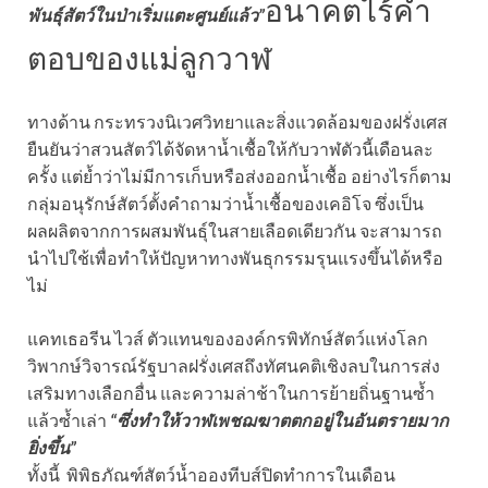
อนาคตไร้คำ
พันธุ์สัตว์ในป่าเริ่มแตะศูนย์แล้ว”
ตอบของแม่ลูกวาฬ
ทางด้าน กระทรวงนิเวศวิทยาและสิ่งแวดล้อมของฝรั่งเศส
ยืนยันว่าสวนสัตว์ได้จัดหาน้ำเชื้อให้กับวาฬตัวนี้เดือนละ
ครั้ง แต่ย้ำว่าไม่มีการเก็บหรือส่งออกน้ำเชื้อ อย่างไรก็ตาม
กลุ่มอนุรักษ์สัตว์ตั้งคำถามว่าน้ำเชื้อของเคอิโจ ซึ่งเป็น
ผลผลิตจากการผสมพันธุ์ในสายเลือดเดียวกัน จะสามารถ
นำไปใช้เพื่อทำให้ปัญหาทางพันธุกรรมรุนแรงขึ้นได้หรือ
ไม่
แคทเธอรีน ไวส์ ตัวแทนขององค์กรพิทักษ์สัตว์แห่งโลก
วิพากษ์วิจารณ์รัฐบาลฝรั่งเศสถึงทัศนคติเชิงลบในการส่ง
เสริมทางเลือกอื่น และความล่าช้าในการย้ายถิ่นฐานซ้ำ
แล้วซ้ำเล่า
“ซึ่งทำให้วาฬเพชฌฆาตตกอยู่ในอันตรายมาก
ยิ่งขึ้น”
ทั้งนี้ พิพิธภัณฑ์สัตว์น้ำอองทีบส์ปิดทำการในเดือน