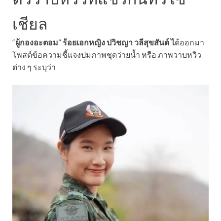
เชียล
“
ผู้กองอะตอม
”
ร้อยเอกหญิง ปวิชญา วลีสุขสันต์ ไ
ด้ออกมา
โพสต์ข้อความชี้แจงปมภาพชุดว่ายน้ำ หรือ ภาพวาบหวิว
ต่าง ๆ ระบุว่า