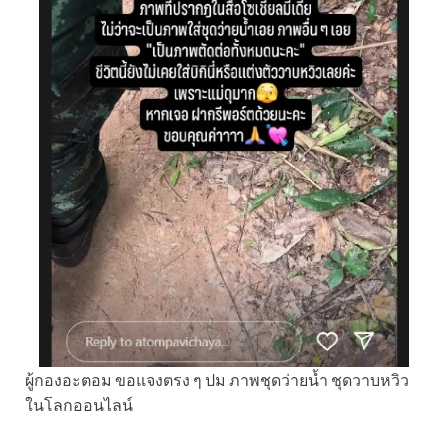
ผู้กองอะตอม ขอแจงตรง ๆ ปม ภาพชุดว่ายน้ำ ชุดวาบหวิว
ในโลกออนไลน์