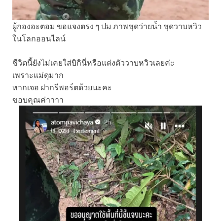
ผู้กองอะตอม ขอแจงตรง ๆ ปม ภาพชุดว่ายน้ำ ชุดวาบหวิว
ในโลกออนไลน์
ชีวิตนี้ยังไม่เคยใส่บิกินี่หรือแต่งตัววาบหวิวเลยค่ะ
เพราะแม่ดุมาก
หากเจอ ฝากรีพอร์ตด้วยนะคะ
ขอบคุณค่าาาา