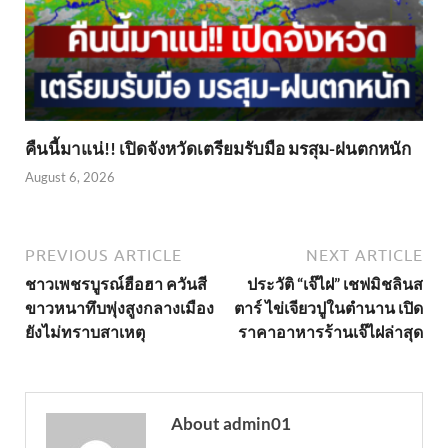
คืนนี้มาแน่!! เปิดจังหวัดเตรียมรับมือ มรสุม-ฝนตกหนัก
August 6, 2026
PREVIOUS ARTICLE
NEXT ARTICLE
ชาวเพชรบูรณ์ฮือฮา ควันสี
ประวัติ “เจ๊ไฝ” เชฟมิชลินส
ขาวหนาทึบพุ่งสูงกลางเมือง
ตาร์ ไข่เจียวปูในตำนาน เปิด
ยังไม่ทราบสาเหตุ
ราคาอาหารร้านเจ๊ไฝล่าสุด
About admin01