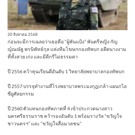
20 สิงหาคม 2568
ก่อนจะมีการเฉลยว่าเธอคือ “ผู้พันแป้ง” พันตรีหญิง กัญ
ญ์ณณัฐ พรนิพัทธ์กุล แห่งทีมโฆษกกองทัพบก อดีตนางงาม
ที่ทั้งสวย เก่ง และมีดีกรีไม่ธรรมดา
ปี 2556 คว้าทุนเรียนดีอันดับ 1 วิทยาลัยพยาบาลกองทัพบก
ปี 2557 บรรจุทำงานที่โรงพยาบาลพระมงกุฎเกล้า แผนกไอ
ซียูศัลยกรรม
ปี 2560 ตัวแทนกองทัพภาคที่ 4 เข้าประกวดนางสาว
นครศรีธรรมราช คว้ารองอันดับ 1 พร้อมรางวัล “ขวัญใจ
ชาวนครฯ” และ “ขวัญใจสื่อมวลชน”