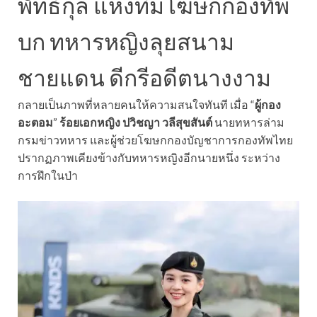
พัทธ์กุล แห่งทีมโฆษกกองทัพ
บก ทหารหญิงลุยสนาม
ชายแดน ดีกรีอดีตนางงาม
กลายเป็นภาพที่หลายคนให้ความสนใจทันที เมื่อ “
ผู้กอง
อะตอม
”
ร้อยเอกหญิง ปวิชญา วลีสุขสันต์
นายทหารล่าม
กรมข่าวทหาร และผู้ช่วยโฆษกกองบัญชาการกองทัพไทย
ปรากฏภาพเคียงข้างกับทหารหญิงอีกนายหนึ่ง ระหว่าง
การฝึกในป่า