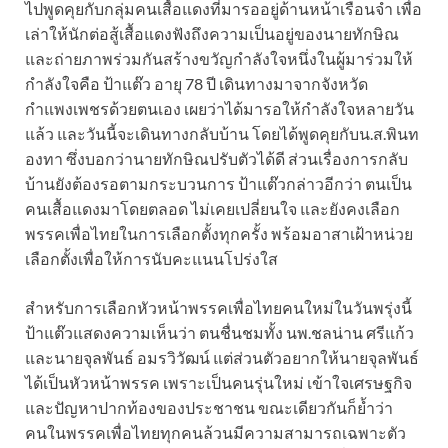
ไปพูดคุยกับกลุ่มคนเสื้อแดงที่มารออยู่ด้านหน้าเรือนจำ เพื่อ
เล่าให้นักต่อสู้เสื้อแดงฟังถึงความเป็นอยู่ของนายทักษิณ
และถ่ายภาพร่วมกันสร้างขวัญกำลังใจ
หนึ่งในผู้มาร่วมให้
กำลังใจคือ ป้าแต๊ว อายุ 78 ปี เดินทางมาจากจังหวัด
กำแพงเพชรด้วยตนเอง เผยว่าได้มารอให้กำลังใจหลายวัน
แล้ว และวันนี้จะเดินทางกลับบ้าน โดยได้พูดคุยกับน.ส.พินท
องทา ซึ่งบอกว่านายทักษิณปรับตัวได้ดี ส่วนเรื่องการกลับ
บ้านยังต้องรอตามกระบวนการ ป้าแต๊วกล่าวอีกว่า ตนเป็น
คนเสื้อแดงมาโดยตลอด ไม่เคยเปลี่ยนใจ และยังคงเลือก
พรรคเพื่อไทยในการเลือกตั้งทุกครั้ง พร้อมอาสาเฝ้าหน่วย
เลือกตั้งเพื่อให้การนับคะแนนโปร่งใส
สำหรับการเลือกหัวหน้าพรรคเพื่อไทยคนใหม่ในวันพรุ่งนี้
ป้าแต๊วแสดงความเห็นว่า ตนชื่นชมทั้ง นพ.ชลน่าน ศรีแก้ว
และนายจุลพันธ์ อมรวิวัฒน์ แต่ส่วนตัวอยากให้นายจุลพันธ์
ได้เป็นหัวหน้าพรรค เพราะเป็นคนรุ่นใหม่ เข้าใจเศรษฐกิจ
และปัญหาปากท้องของประชาชน ขณะเดียวกันก็ย้ำว่า
คนในพรรคเพื่อไทยทุกคนล้วนมีความสามารถเฉพาะตัว