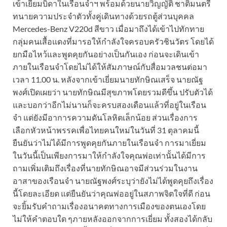
เข้าเยี่ยมบิดาในเรือนจำฯ พร้อมด้วยนายวิญญัติ ชาติมนตรี
ทนายความประจำตัว
ทั้งคู่เดินทางด้วยรถตู้ส่วนบุคคล
Mercedes-Benz V220d สีขาว เมื่อมาถึงได้เข้าไปทักทาย
กลุ่มคนเสื้อแดงที่มารอให้กำลังใจครอบครัวชินวัตร โดยได้
ยกมือไหว้และพูดคุยกันอย่างเป็นกันเอง ก่อนจะเดินเข้า
ภายในเรือนจำโดยไม่ได้ให้สัมภาษณ์กับสื่อมวลชน
ต่อมา
เวลา 11.00 น. หลังจากเข้าเยี่ยมนายทักษิณเสร็จ นายณัฐ
พงศ์เปิดเผยว่า นายทักษิณมีสุขภาพโดยรวมดีขึ้น ปรับตัวได้
และบอกว่าอีกไม่นานก็จะครบสองเดือนแล้วที่อยู่ในเรือน
จำ แต่ยังมีอาการความดันโลหิตเล็กน้อย ส่วนเรื่องการ
เลือกหัวหน้าพรรคเพื่อไทยคนใหม่ในวันที่ 31 ตุลาคมนี้
ยืนยันว่าไม่ได้มีการพูดคุยกันภายในเรือนจำ การมาเยี่ยม
ในวันนี้เป็นเพียงการมาให้กำลังใจคุณพ่อเท่านั้น
ได้มีการ
ถามเพิ่มเติมถึงเรื่องที่นายทักษิณอาจมีส่วนร่วมในงาน
อาสาของเรือนจำ นายณัฐพงศ์ระบุว่ายังไม่ได้พูดคุยถึงเรื่อง
นี้โดยละเอียด แต่ยืนยันว่าคุณพ่ออยู่ในสภาพจิตใจที่ดี ก่อน
จะยิ้มรับคำถามเรื่องอนาคตทางการเมืองของตนเองโดย
ไม่ให้คำตอบใด ๆ
ภายหลังออกจากการเยี่ยม ทั้งสองได้กลับ