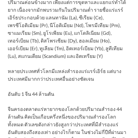
ปริมาณค่อนข้างมาก เพียงแต่การขุดหาและแยกแร่ทำได้
ยาก เนื่องจากมักพบรวมกันในปริมาณต่ำ รายชื่อแร่แรร์
เอิร์ธประกอบด้วย แลนทานัม (La), ซีเรียม (Ce),
เพรซีโอดิเมียม (Pr), นีโอดิเมียม (Nd), โพรมีเทียม (Pm),
ซาแมเรียม (Sm), ยูโรเพียม (Eu), แกโดลิเนียม (Gd),
เทอร์เบียม (Tb), ดิสโพรเซียม (Dy), ฮอลเมียม (Ho),
เออร์เบียม (Er), ทูเลียม (Tm), อิตเทอร์เบียม (Yb), ลูทีเทียม
(Lu), สแกนเดียม (Scandium) และอิตเทรียม (Y)
หลายประเทศทั่วโลกมีแหล่งสำรองแร่แรร์เอิร์ธ แต่บาง
ประเทศมีมากกว่าประเทศอื่นอย่างชัดเจน
อันดับ 1 จีน 44 ล้านตัน
จีนครองตลาดแร่หายากของโลกด้วยปริมาณสำรอง 44
ล้านตัน คิดเป็นเกือบครึ่งหนึ่งของปริมาณสำรองโลก
ทั้งหมด ตัวเลขดังกล่าวยังสูงกว่าประเทศที่มีสำรองแร่
อันดับสองถึงสองเท่า อย่างไรก็ตาม ในช่วงไม่กี่ปีที่ผ่านมา