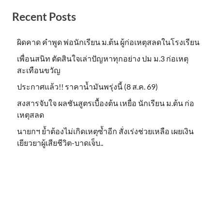
Recent Posts
ผิดคาด คำพูด พ่อนักเรียน ม.ต้น ผู้ก่อเหตุสลดในโรงเรียน
เพื่อนสนิท ตัดสินใจเล่าปัญหาทุกอย่าง ปม ม.3 ก่อเหตุ
สะเทือนขวัญ
ประกาศแล้ว!! ราคาน้ำมันพรุ่งนี้ (8 ส.ค. 69)
สงสารจับใจ ผลชันสูตรเบื้องต้น เหยื่อ นักเรียน ม.ต้น ก่อ
เหตุสลด
นายกฯ ย้ำต้องไม่เกิดเหตุซ้ำอีก สั่งเร่งช่วยเหลือ เผยเงิน
เยียวยาผู้เสียชีวิต-บาดเจ็บ..