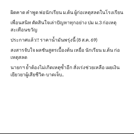
ผิดคาด คำพูด พ่อนักเรียน ม.ต้น ผู้ก่อเหตุสลดในโรงเรียน
เพื่อนสนิท ตัดสินใจเล่าปัญหาทุกอย่าง ปม ม.3 ก่อเหตุ
สะเทือนขวัญ
ประกาศแล้ว!! ราคาน้ำมันพรุ่งนี้ (8 ส.ค. 69)
สงสารจับใจ ผลชันสูตรเบื้องต้น เหยื่อ นักเรียน ม.ต้น ก่อ
เหตุสลด
นายกฯ ย้ำต้องไม่เกิดเหตุซ้ำอีก สั่งเร่งช่วยเหลือ เผยเงิน
เยียวยาผู้เสียชีวิต-บาดเจ็บ..