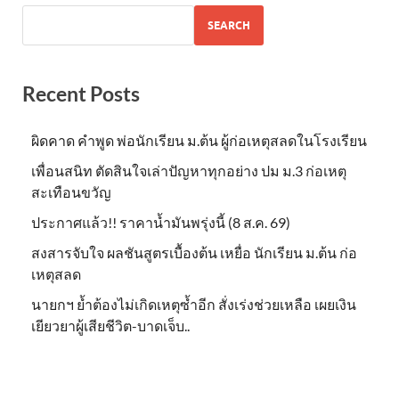
SEARCH
Recent Posts
ผิดคาด คำพูด พ่อนักเรียน ม.ต้น ผู้ก่อเหตุสลดในโรงเรียน
เพื่อนสนิท ตัดสินใจเล่าปัญหาทุกอย่าง ปม ม.3 ก่อเหตุ
สะเทือนขวัญ
ประกาศแล้ว!! ราคาน้ำมันพรุ่งนี้ (8 ส.ค. 69)
สงสารจับใจ ผลชันสูตรเบื้องต้น เหยื่อ นักเรียน ม.ต้น ก่อ
เหตุสลด
นายกฯ ย้ำต้องไม่เกิดเหตุซ้ำอีก สั่งเร่งช่วยเหลือ เผยเงิน
เยียวยาผู้เสียชีวิต-บาดเจ็บ..