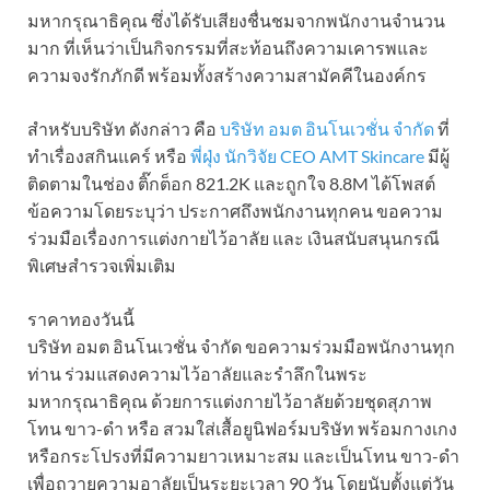
มหากรุณาธิคุณ ซึ่งได้รับเสียงชื่นชมจากพนักงานจำนวน
มาก ที่เห็นว่าเป็นกิจกรรมที่สะท้อนถึงความเคารพและ
ความจงรักภักดี พร้อมทั้งสร้างความสามัคคีในองค์กร
สำหรับบริษัท ดังกล่าว คือ
บริษัท อมต อินโนเวชั่น จำกัด
ที่
ทำเรื่องสกินแคร์ หรือ
พี่ฝุ่ง นักวิจัย CEO AMT Skincare
มีผู้
ติดตามในช่อง ติ๊กต็อก 821.2K และถูกใจ 8.8M ได้โพสต์
ข้อความโดยระบุว่า ประกาศถึงพนักงานทุกคน ขอความ
ร่วมมือเรื่องการแต่งกายไว้อาลัย และ เงินสนับสนุนกรณี
พิเศษ
สำรวจเพิ่มเติม
ราคาทองวันนี้
บริษัท อมต อินโนเวชั่น จำกัด ขอความร่วมมือพนักงานทุก
ท่าน ร่วมแสดงความไว้อาลัยและรำลึกในพระ
มหากรุณาธิคุณ ด้วยการแต่งกายไว้อาลัยด้วยชุดสุภาพ
โทน ขาว-ดำ หรือ สวมใส่เสื้อยูนิฟอร์มบริษัท พร้อมกางเกง
หรือกระโปรงที่มีความยาวเหมาะสม และเป็นโทน ขาว-ดำ
เพื่อถวายความอาลัยเป็นระยะเวลา 90 วัน โดยนับตั้งแต่วัน