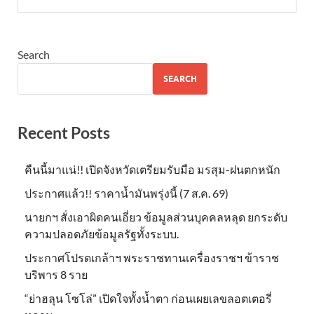
Search
SEARCH
Recent Posts
คืนนี้มาแน่!! เปิดจังหวัดเตรียมรับมือ มรสุม-ฝนตกหนัก
ประกาศแล้ว!! ราคาน้ำมันพรุ่งนี้ (7 ส.ค. 69)
นายกฯ สั่งเอาผิดคนเอี่ยว ข้อมูลส่วนบุคคลหลุด ยกระดับ
ความปลอดภัยข้อมูลรัฐทั้งระบบ.
ประกาศโปรดเกล้าฯ พระราชทานเครื่องราชฯ ข้าราช
บริพาร 8 ราย
“ย่าฮลุน โซโล่” เปิดใจทั้งน้ำตา ก่อนเผยเลขลอตเตอรี่