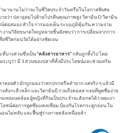
อบครัวมานาน ไม่ว่าจะในชีวิตประจำวันหรือในโอกาสพิเศษ
อธิบายว่า ปลาอุดมไปด้วยโปรตีนคุณภาพสูง วิตามิน D วิตามิน
น์ต่อสมอง หัวใจ การมองเห็น ระบบภูมิคุ้มกัน ความงาม
า งานวิจัยขนาดใหญ่หลายชิ้นยังพบว่า การเปลี่ยนจากการ
ยชีวิตก่อนวัยได้อย่างชัดเจน
ี่บางส่วนซึ่งเป็น
“คลังสารอาหาร”
กลับถูกทิ้งไป โดย
ุว่า มี 3 ส่วนของปลาที่ทั้งมีประโยชน์และช่วยเสริม
ลาลอยตัว มักถูกมองว่าสกปรกหรือทำยาก แต่จริง ๆ แล้วมี
่างสังกะสี เหล็ก และวิตามินบี รวมถึงคอลลาเจนที่ดูดซึมง่าย
ามหย่อนคล้อย ผู้หญิงที่กินเป็นประจำจะสังเกตได้ว่าผมเงา
บประโยชน์ต่อการดูดซึมแคลเซียม ป้องกันโรคกระดูกอ่อน ใน
อนไม่หลับ และฟื้นฟูร่างกายหลังเหนื่อยล้า