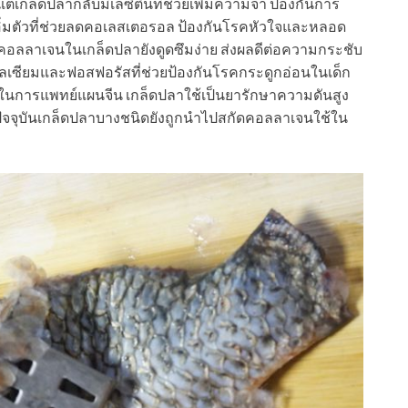
แต่เกล็ดปลากลับมีเลซิตินที่ช่วยเพิ่มความจำ ป้องกันการ
ิ่มตัวที่ช่วยลดคอเลสเตอรอล ป้องกันโรคหัวใจและหลอด
 คอลลาเจนในเกล็ดปลายังดูดซึมง่าย ส่งผลดีต่อความกระชับ
ลเซียมและฟอสฟอรัสที่ช่วยป้องกันโรคกระดูกอ่อนในเด็ก
ุ ในการแพทย์แผนจีน เกล็ดปลาใช้เป็นยารักษาความดันสูง
ปัจจุบันเกล็ดปลาบางชนิดยังถูกนำไปสกัดคอลลาเจนใช้ใน