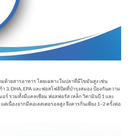
อุดมด้วยสารอาหาร โดยเฉพาะในปลาที่มีไขมันสูง เช่น
ก้า 3, DHA, EPA และฟอสโฟลิปิดที่บำรุงสมอง ป้องกันความ
ร์ รวมทั้งมีแคลเซียม ฟอสฟอรัส เหล็ก วิตามินบี 1 และ
 แต่เนื่องจากมีคอเลสเตอรอลสูง จึงควรกินเพียง 1–2 ครั้งต่อ