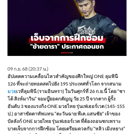
09 ก.ย. 68 (20:37 น.)
อัปเดตความเคลื่อนไหวสำคัญของศึกใหญ่ ONE ลุมพินี
126 ที่จะถ่ายทอดสดไปยัง 195 ประเทศทั่วโลก จากสนาม
มวย
เวทีลุมพินี (รามอินทรา) ในวันศุกร์ที่ 26 ก.ย.นี้ โดย “ชา
โด้ สิงห์มาวิน” จอมบู๊ยอดกตัญญู วัย 25 ปี จากตาก ผู้รั้ง
อันดับ 3 ของแรงกิง ONE มวยไทย รุ่นเฟเธอร์เวต (145-155
ป.) อาสาขัดตาทัพแทน “ตะวันฉาย พีเค.แสนชัย” เจ้าของ
บัลลังก์ ONE มวยไทย รุ่นเฟเธอร์เวต ที่ต้องถอนชกเพราะ
บาดเจ็บจากการฝึกซ้อม โดยเตรียมดวลกับ “หลิว เมิงหยาง”