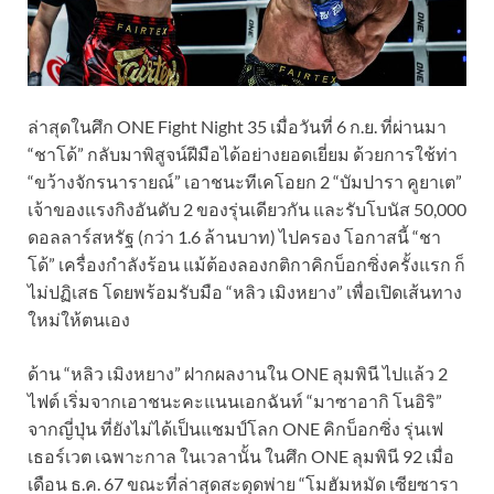
ล่าสุดในศึก ONE Fight Night 35 เมื่อวันที่ 6 ก.ย. ที่ผ่านมา
“ชาโด้” กลับมาพิสูจน์ฝีมือได้อย่างยอดเยี่ยม ด้วยการใช้ท่า
“ขว้างจักรนารายณ์” เอาชนะทีเคโอยก 2 “บัมปารา คูยาเต”
เจ้าของแรงกิงอันดับ 2 ของรุ่นเดียวกัน และรับโบนัส 50,000
ดอลลาร์สหรัฐ (กว่า 1.6 ล้านบาท) ไปครอง โอกาสนี้ “ชา
โด้” เครื่องกำลังร้อน แม้ต้องลองกติกาคิกบ็อกซิ่งครั้งแรก ก็
ไม่ปฏิเสธ โดยพร้อมรับมือ “หลิว เมิงหยาง” เพื่อเปิดเส้นทาง
ใหม่ให้ตนเอง
ด้าน “หลิว เมิงหยาง” ฝากผลงานใน ONE ลุมพินี ไปแล้ว 2
ไฟต์ เริ่มจากเอาชนะคะแนนเอกฉันท์ “มาซาอากิ โนอิริ”
จากญี่ปุ่น ที่ยังไม่ได้เป็นแชมป์โลก ONE คิกบ็อกซิ่ง รุ่นเฟ
เธอร์เวต เฉพาะกาล ในเวลานั้น ในศึก ONE ลุมพินี 92 เมื่อ
เดือน ธ.ค. 67 ขณะที่ล่าสุดสะดุดพ่าย “โมฮัมหมัด เซียซารา