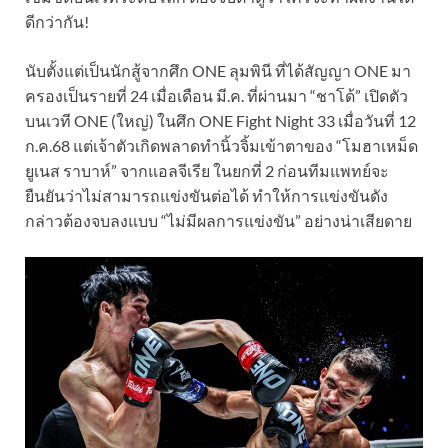
ดีกว่ากัน!
นับตั้งแต่เป็นนักสู้จากศึก ONE ลุมพินี ที่ได้สัญญา ONE มา
ครองเป็นรายที่ 24 เมื่อเดือน มี.ค. ที่ผ่านมา “ชาโด้” เปิดตัว
บนเวที ONE (ใหญ่) ในศึก ONE Fight Night 33 เมื่อวันที่ 12
ก.ค.68 แต่เจ้าตัวเกิดพลาดทำนิ้วจิ้มเข้าตาของ “โมฮาเหม็ด
ยูเนส ราบาห์” จากแอลจีเรีย ในยกที่ 2 ก่อนทีมแพทย์จะ
ยืนยันว่าไม่สามารถแข่งขันต่อได้ ทำให้การแข่งขันดัง
กล่าวต้องจบลงแบบ “ไม่มีผลการแข่งขัน” อย่างน่าเสียดาย