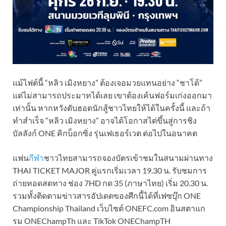
แม้ไฟต์นี้ “หลิว เมิงหยาง” ต้องเจอมวยแทนอย่าง “ชาโด้”
แต่ไม่สามารถประมาทได้เลย เขาต้องเค้นฟอร์มเก่งออกมา
เท่านั้น หากหวังดับฮอตนักสู้ชาวไทยให้ได้ในครั้งนี้ และถ้า
ทำสำเร็จ “หลิว เมิงหยาง” อาจได้โอกาสไต่ขึ้นสู่การชิง
บัลลังก์ ONE คิกบ็อกซิ่ง รุ่นเฟเธอร์เวต ต่อไปในอนาคต
แฟน
กีฬา
ชาวไทยสามารถจองบัตรเข้าชมในสนามผ่านทาง
THAI TICKET MAJOR คู่แรกเริ่มเวลา 19.30 น. รับชมการ
ถ่ายทอดสดทาง ช่อง 7HD กด 35 (ภาษาไทย) เริ่ม 20.30 น.
รวมทั้งติดตามข่าวสารอัปเดตของศึกนี้ได้ที่เฟซบุ๊ก ONE
Championship Thailand เว็บไซต์ ONEFC.com อินสตาแก
รม ONEChampTh และ TikTok ONEChampTH