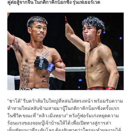
คู่ต่อสู้จากจีน ในกติกาคิกบ็อกซิ่ง รุ่นเฟเธอร์เวต
“ชาโด้” รีบคว้าส้มใบใหญ่ที่หล่นใส่ตรงหน้า พร้อมรับความ
ท้าทายใหม่สลับข้ามสายมาบู๊ในกติกาคิกบ็อกซิ่งครั้งแรก
ในชีวิต ขณะที่ “หลิว เมิงหยาง” หวังกู้ฟอร์มเก่งหยุดความ
ร้อนแรงของจอมบู๊เจ้าบ้านให้ได้ เพื่อเปิดทางสู่การล่า
เข็มขัดบนเวทีระดับโลก ต้องจับตาดูว่าใครจะทำผลงานได้