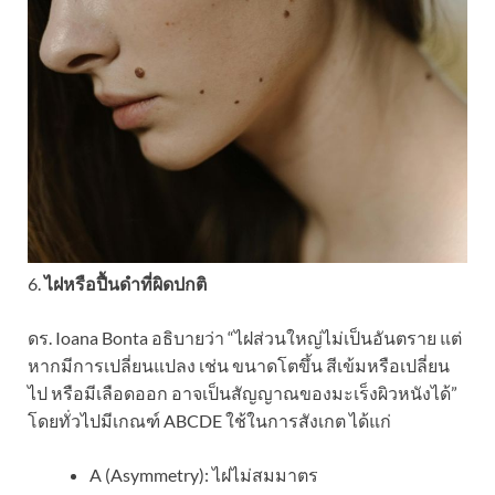
6.
ไฝหรือปื้นดำที่ผิดปกติ
ดร. Ioana Bonta อธิบายว่า “ไฝส่วนใหญ่ไม่เป็นอันตราย แต่
หากมีการเปลี่ยนแปลง เช่น ขนาดโตขึ้น สีเข้มหรือเปลี่ยน
ไป หรือมีเลือดออก อาจเป็นสัญญาณของมะเร็งผิวหนังได้”
โดยทั่วไปมีเกณฑ์ ABCDE ใช้ในการสังเกต ได้แก่
A (Asymmetry): ไฝไม่สมมาตร