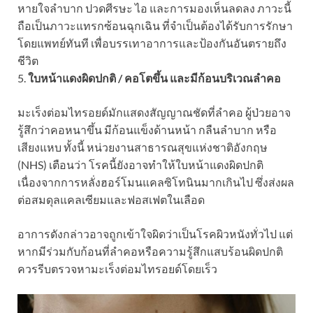
หายใจลำบาก ปวดศีรษะ ไอ และการมองเห็นลดลง ภาวะนี้
ถือเป็นภาวะแทรกซ้อนฉุกเฉิน ที่จำเป็นต้องได้รับการรักษา
โดยแพทย์ทันที เพื่อบรรเทาอาการและป้องกันอันตรายถึง
ชีวิต
5.
ใบหน้าแดงผิดปกติ / คอโตขึ้น และมีก้อนบริเวณลำคอ
มะเร็งต่อมไทรอยด์มักแสดงสัญญาณชัดที่ลำคอ ผู้ป่วยอาจ
รู้สึกว่าคอหนาขึ้น มีก้อนแข็งด้านหน้า กลืนลำบาก หรือ
เสียงแหบ ทั้งนี้ หน่วยงานสาธารณสุขแห่งชาติอังกฤษ
(NHS) เตือนว่า โรคนี้ยังอาจทำให้ใบหน้าแดงผิดปกติ
เนื่องจากการหลั่งฮอร์โมนแคลซิโทนินมากเกินไป ซึ่งส่งผล
ต่อสมดุลแคลเซียมและฟอสเฟตในเลือด
อาการดังกล่าวอาจถูกเข้าใจผิดว่าเป็นโรคผิวหนังทั่วไป แต่
หากมีร่วมกับก้อนที่ลำคอหรือความรู้สึกแสบร้อนผิดปกติ
ควรรีบตรวจหามะเร็งต่อมไทรอยด์โดยเร็ว