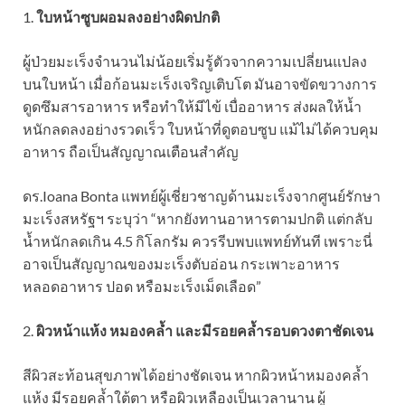
1.
ใบหน้าซูบผอมลงอย่างผิดปกติ
ผู้ป่วยมะเร็งจำนวนไม่น้อยเริ่มรู้ตัวจากความเปลี่ยนแปลง
บนใบหน้า เมื่อก้อนมะเร็งเจริญเติบโต มันอาจขัดขวางการ
ดูดซึมสารอาหาร หรือทำให้มีไข้ เบื่ออาหาร ส่งผลให้น้ำ
หนักลดลงอย่างรวดเร็ว ใบหน้าที่ดูตอบซูบ แม้ไม่ได้ควบคุม
อาหาร ถือเป็นสัญญาณเตือนสำคัญ
ดร.Ioana Bonta แพทย์ผู้เชี่ยวชาญด้านมะเร็งจากศูนย์รักษา
มะเร็งสหรัฐฯ ระบุว่า “หากยังทานอาหารตามปกติ แต่กลับ
น้ำหนักลดเกิน 4.5 กิโลกรัม ควรรีบพบแพทย์ทันที เพราะนี่
อาจเป็นสัญญาณของมะเร็งตับอ่อน กระเพาะอาหาร
หลอดอาหาร ปอด หรือมะเร็งเม็ดเลือด”
2.
ผิวหน้าแห้ง หมองคล้ำ และมีรอยคล้ำรอบดวงตาชัดเจน
สีผิวสะท้อนสุขภาพได้อย่างชัดเจน หากผิวหน้าหมองคล้ำ
แห้ง มีรอยคล้ำใต้ตา หรือผิวเหลืองเป็นเวลานาน ผู้