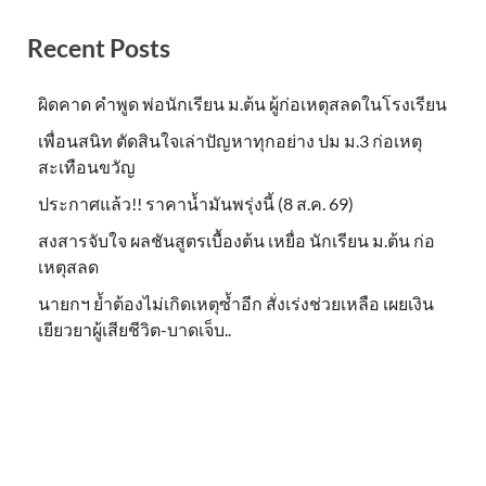
Recent Posts
ผิดคาด คำพูด พ่อนักเรียน ม.ต้น ผู้ก่อเหตุสลดในโรงเรียน
เพื่อนสนิท ตัดสินใจเล่าปัญหาทุกอย่าง ปม ม.3 ก่อเหตุ
สะเทือนขวัญ
ประกาศแล้ว!! ราคาน้ำมันพรุ่งนี้ (8 ส.ค. 69)
สงสารจับใจ ผลชันสูตรเบื้องต้น เหยื่อ นักเรียน ม.ต้น ก่อ
เหตุสลด
นายกฯ ย้ำต้องไม่เกิดเหตุซ้ำอีก สั่งเร่งช่วยเหลือ เผยเงิน
เยียวยาผู้เสียชีวิต-บาดเจ็บ..