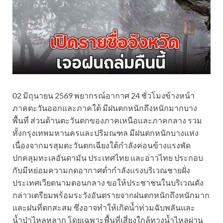
02 มิถุนายน 2569 พยากรณ์อากาศ 24 ชั่วโมงข้างหน้า
ภาคตะวันออกและภาคใต้ มีฝนตกหนักถึงหนักมากบาง
พื้นที่ ส่วนด้านตะวันตกของภาคเหนือและภาคกลาง รวม
ทั้งกรุงเทพมหานครและปริมณฑล มีฝนตกหนักบางแห่ง
เนื่องจากมรสุมตะวันตกเฉียงใต้กำลังค่อนข้างแรงพัด
ปกคลุมทะเลอันดามัน ประเทศไทย และอ่าวไทย ประกอบ
กับมีหย่อมความกดอากาศต่ำกำลังแรงบริเวณชายฝั่ง
ประเทศเวียดนามตอนกลาง ขอให้ประชาชนในบริเวณดัง
กล่าวเตรียมพร้อมระวังอันตรายจากฝนตกหนักถึงหนักมาก
และฝนที่ตกสะสม ซึ่งอาจทำให้เกิดน้ำท่วมฉับพลันและ
น้ำป่าไหลหลาก โดยเฉพาะพื้นที่เสี่ยงใกล้ทางน้ำไหลผ่าน