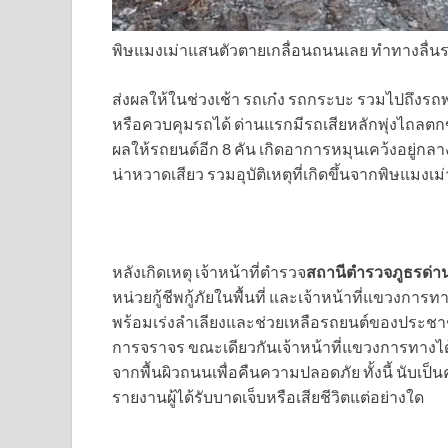
พิษแมงเม่าแสนตัวตายเกลื่อนถนนเลย ทำทางลื่นร
ส่งผลให้ในช่วงเช้า รถเก๋ง รถกระบะ รวมไปถึงรถ
หรือควบคุมรถได้ ด่านแรกมีรถเสียหลักพุ่งไถลตก
ผลให้รถยนต์อีก 8 คัน เกิดอาการหมุนเคว้งอยู่ก
น่าหวาดเสียว รวมอุบัติเหตุที่เกิดขึ้นจากพิษแมงเ
หลังเกิดเหตุ เจ้าหน้าที่ตำรวจ
สถานีตำรวจภูธรด่า
หน่วยกู้ชีพกู้ภัยในพื้นที่ และเจ้าหน้าที่แขวงก
พร้อมเร่งลำเลียงและช่วยเหลือรถยนต์ของประชาชนท
การจราจร ขณะเดียวกันเจ้าหน้าที่แขวงการทาง
จากพื้นผิวถนนเพื่อคืนความปลอดภัย ทั้งนี้ นับเป็นคว
รายงานผู้ได้รับบาดเจ็บหรือเสียชีวิตแต่อย่างใด