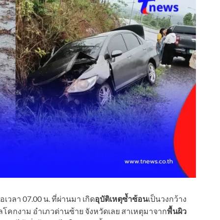
อเวลา 07.00 น. ที่ผ่านมา เกิด
อุบัติเหตุซ้ำซ้อน
เป็นวงกว้าง
คกงาม อำเภวด่านซ้าย จังหวัดเลย สาเหตุมาจาก
พื้นผิว