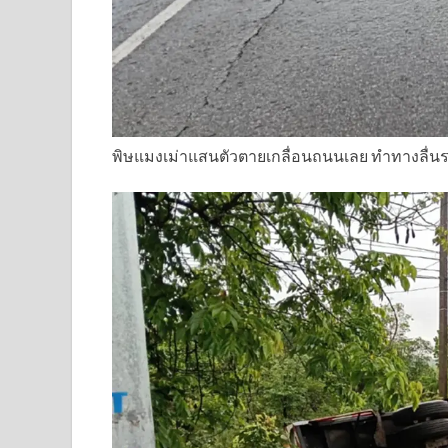
พิษแมงเม่าแสนตัวตายเกลื่อนถนนเลย ทำทางลื่นร