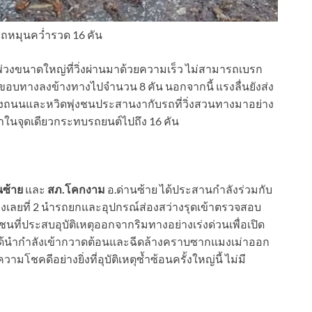
ถหมุนคว่ำรวด 16 คัน
พ่วงขนาดใหญ่ที่วิ่งผ่านมาด้วยความเร็ว ไม่สามารถเบรก
ขอบทางลงข้างทางไปจำนวน 8 คัน นอกจากนี้ แรงลื่นยังส่ง
ลางถนนและหวิดพุ่งชนประสานงากับรถที่วิ่งสวนทางมาอย่าง
ม่าในจุดเดียวกระทบรถยนต์ไปถึง 16 คัน
นซ้าย
และ
สภ.โคกงาม
อ.ด่านซ้าย ได้ประสานกำลังร่วมกับ
ารทางเลยที่ 2 นำรถยกและอุปกรณ์ส่องสว่างรุดเข้าตรวจสอบ
ี่ประสบอุบัติเหตุออกจากริมทางอย่างเร่งด่วนเพื่อเปิด
ได้นำกำลังเข้ากวาดต้อนและฉีดล้างคราบซากแมงเม่าออก
ามโชคดีอย่างยิ่งที่อุบัติเหตุซ้ำซ้อนครั้งใหญ่นี้ ไม่มี