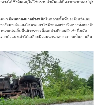
างได้ ซึ่งต้นเหตุไม่ใช่คราบน้ำมันแต่เกิดจากซากของ “
ฝูง
านมา มี
ฝนตกลงมาอย่างหนัก
ในหลายพื้นที่ของจังหวัดเลย
กรังมาเล่นแสงไฟตามเสาไฟฟ้าส่องสว่างริมทางทั้งสองฝั่ง
่นเต็มพื้นผิวจราจรตั้งแต่ช่วงดึกจนถึงเช้า ยิ่งเมื่อ
นจากตัวแมงเม่าได้เคลือบผิวถนนจนกลายสภาพเป็นลานลื่น