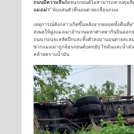
ถนนมีความลื่น
จัดจนรถยนต์ไม่สามารถควบคุมทิศท
แมงเม่า
” นับแสนตัวที่นอนตายเกลื่อนถนน
เหตุการณ์ดังกล่าวเกิดขึ้นหลังจากตลอดทั้งคืนที่ผ่
ส่งผลให้ฝูงแมงเม่าจำนวนมหาศาลพากันบินออกจา
ถนน ก่อนจะสลัดปีกและทิ้งตัวลงมานอนตายสะสมหนาแน
ซากแมงเม่าถูกล้อรถยนต์บดขยับ ไขมันและน้ำมั
คล้ายคราบน้ำมัน