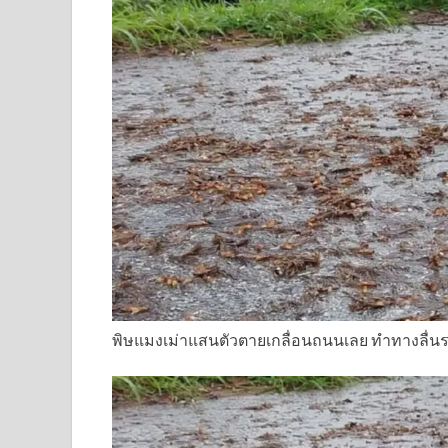
พิษแมงเม่าแสนตัวตายเกลื่อนถนนเลย ทำทางลื่นร