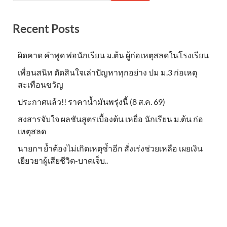
Recent Posts
ผิดคาด คำพูด พ่อนักเรียน ม.ต้น ผู้ก่อเหตุสลดในโรงเรียน
เพื่อนสนิท ตัดสินใจเล่าปัญหาทุกอย่าง ปม ม.3 ก่อเหตุ
สะเทือนขวัญ
ประกาศแล้ว!! ราคาน้ำมันพรุ่งนี้ (8 ส.ค. 69)
สงสารจับใจ ผลชันสูตรเบื้องต้น เหยื่อ นักเรียน ม.ต้น ก่อ
เหตุสลด
นายกฯ ย้ำต้องไม่เกิดเหตุซ้ำอีก สั่งเร่งช่วยเหลือ เผยเงิน
เยียวยาผู้เสียชีวิต-บาดเจ็บ..